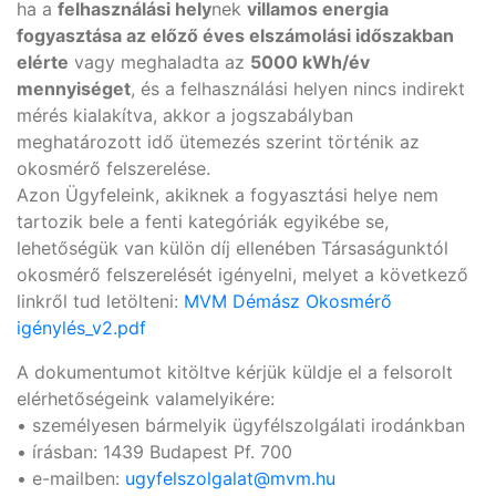
ha a
felhasználási hely
nek
villamos energia
fogyasztása az előző éves elszámolási időszakban
elérte
vagy meghaladta az
5000 kWh/év
mennyiséget
, és a felhasználási helyen nincs indirekt
mérés kialakítva, akkor a jogszabályban
meghatározott idő ütemezés szerint történik az
okosmérő felszerelése.
Azon Ügyfeleink, akiknek a fogyasztási helye nem
tartozik bele a fenti kategóriák egyikébe se,
lehetőségük van külön díj ellenében Társaságunktól
okosmérő felszerelését igényelni, melyet a következő
linkről tud letölteni:
MVM Démász Okosmérő
igénylés_v2.pdf
A dokumentumot kitöltve kérjük küldje el a felsorolt
elérhetőségeink valamelyikére:
• személyesen bármelyik ügyfélszolgálati irodánkban
• írásban: 1439 Budapest Pf. 700
• e-mailben:
ugyfelszolgalat@mvm.hu