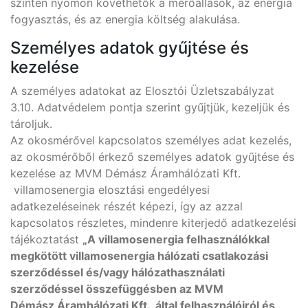
szintén nyomon követhetők a mérőállások, az energia
fogyasztás, és az energia költség alakulása.
Személyes adatok gyűjtése és
kezelése
A személyes adatokat az Elosztói Üzletszabályzat
3.10. Adatvédelem pontja szerint gyűjtjük, kezeljük és
tároljuk.
Az okosmérővel kapcsolatos személyes adat kezelés,
az okosmérőből érkező személyes adatok gyűjtése és
kezelése az MVM Démász Áramhálózati Kft.
villamosenergia elosztási engedélyesi
adatkezeléseinek részét képezi, így az azzal
kapcsolatos részletes, mindenre kiterjedő adatkezelési
tájékoztatást
„A villamosenergia felhasználókkal
megkötött villamosenergia hálózati csatlakozási
szerződéssel és/vagy hálózathasználati
szerződéssel összefüggésben az MVM
Démász Áramhálózati Kft. által felhasználóiról és