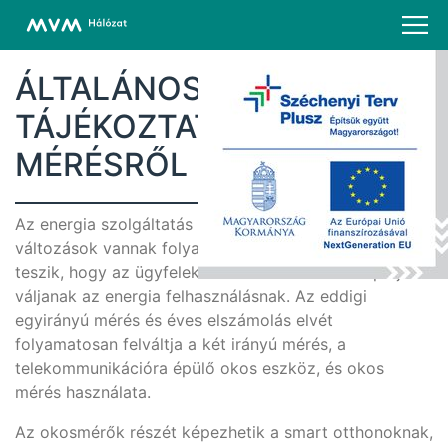
ÁLTALÁNOS
TÁJÉKOZTATÁS AZ OKOS
MÉRÉSRŐL
Az energia szolgáltatás modernizációjában jelentős
változások vannak folyamatban, melyek lehetővé
teszik, hogy az ügyfelek aktív és tudatos szereplőjévé
váljanak az energia felhasználásnak. Az eddigi
egyirányú mérés és éves elszámolás elvét
folyamatosan felváltja a két irányú mérés, a
telekommunikációra épülő okos eszköz, és okos
mérés használata.
Az okosmérők részét képezhetik a smart otthonoknak,