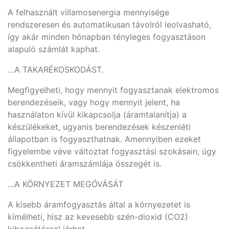
A felhasznált villamosenergia mennyisége
rendszeresen és automatikusan távolról leolvasható,
így akár minden hónapban tényleges fogyasztáson
alapuló számlát kaphat.
…A TAKARÉKOSKODÁST.
Megfigyelheti, hogy mennyit fogyasztanak elektromos
berendezéseik, vagy hogy mennyit jelent, ha
használaton kívül kikapcsolja (áramtalanítja) a
készülékeket, ugyanis berendezések készenléti
állapotban is fogyaszthatnak. Amennyiben ezeket
figyelembe véve változtat fogyasztási szokásain, úgy
csökkentheti áramszámlája összegét is.
…A KÖRNYEZET MEGÓVÁSÁT
A kisebb áramfogyasztás által a környezetet is
kímélheti, hisz az kevesebb szén-dioxid (CO2)