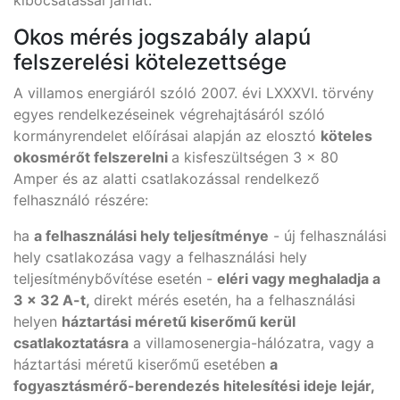
kibocsátással járhat.
Okos mérés jogszabály alapú
felszerelési kötelezettsége
A villamos energiáról szóló 2007. évi LXXXVI. törvény
egyes rendelkezéseinek végrehajtásáról szóló
kormányrendelet előírásai alapján az elosztó
köteles
okosmérőt felszerelni
a kisfeszültségen 3 × 80
Amper és az alatti csatlakozással rendelkező
felhasználó részére:
ha
a felhasználási hely teljesítménye
- új felhasználási
hely csatlakozása vagy a felhasználási hely
teljesítménybővítése esetén -
eléri vagy meghaladja a
3 × 32 A-t,
direkt mérés esetén, ha a felhasználási
helyen
háztartási méretű kiserőmű kerül
csatlakoztatásra
a villamosenergia-hálózatra, vagy a
háztartási méretű kiserőmű esetében
a
fogyasztásmérő-berendezés hitelesítési ideje lejár,