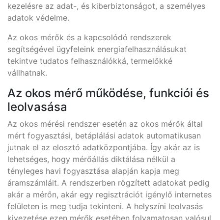
kezelésre az adat-, és kiberbiztonságot, a személyes
adatok védelme.
Az okos mérők és a kapcsolódó rendszerek
segítségével ügyfeleink energiafelhasználásukat
tekintve tudatos felhasználókká, termelőkké
vállhatnak.
Az okos mérő működése, funkciói és
leolvasása
Az okos mérési rendszer esetén az okos mérők által
mért fogyasztási, betáplálási adatok automatikusan
jutnak el az elosztó adatközpontjába. Így akár az is
lehetséges, hogy mérőállás diktálása nélkül a
tényleges havi fogyasztása alapján kapja meg
áramszámláit. A rendszerben rögzített adatokat pedig
akár a mérőn, akár egy regisztrációt igénylő internetes
felületen is meg tudja tekinteni. A helyszíni leolvasás
kivezetése ezen mérők esetében folyamatosan valósul