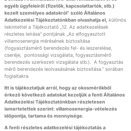
egyéb ügyfeleiről (fizetők, kapcsolattartók, stb.)
kezelt személyes adatokról” szóló Általános
Adatkezelési Tájékoztatónkban olvashatja el,
különös
tekintettel a Tájékoztató „12. Az adatkezelések
részletes leírása” pontjának „Az elfogyasztott
villamosenergia mérésének biztosítása
(fogyasztásmérő berendezés fel- és leszerelése,
cseréje, pontossági vizsgálata, fogyasztásmérő
berendezés szerkezeti vizsgálata stb.). A fogyasztás
mérő berendezés leolvasásának biztosítása.” sorában
foglaltakra.
Itt is tájékoztatjuk arról, hogy az okosmérőkből
érkező következő adatokat kezeljük a fenti Általános
Adatkezelési Tájékoztatónkban részletesen
ismertetettek szerint: villamosenergia-vételezés
időpontja, tartama és mennyisége.
A fenti részletes adatkezelési tájékoztatás a