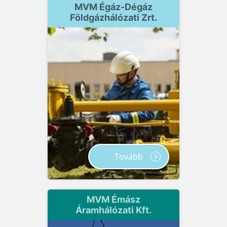
MVM Égáz-Dégáz
Földgázhálózati Zrt.
Tovább
MVM Émász
Áramhálózati Kft.