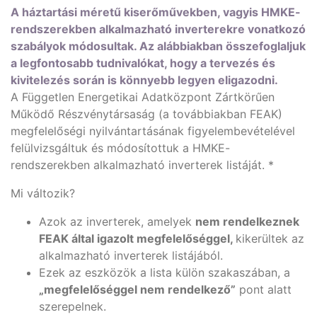
A háztartási méretű kiserőművekben, vagyis HMKE-
rendszerekben alkalmazható inverterekre vonatkozó
szabályok módosultak. Az alábbiakban összefoglaljuk
a legfontosabb tudnivalókat, hogy a tervezés és
kivitelezés során is könnyebb legyen eligazodni.
A Független Energetikai Adatközpont Zártkörűen
Működő Részvénytársaság (a továbbiakban FEAK)
megfelelőségi nyilvántartásának figyelembevételével
felülvizsgáltuk és módosítottuk a HMKE-
rendszerekben alkalmazható inverterek listáját. *
Mi változik?
Azok az inverterek, amelyek
nem rendelkeznek
FEAK által igazolt megfelelőséggel,
kikerültek az
alkalmazható inverterek listájából.
Ezek az eszközök a lista külön szakaszában, a
„megfelelőséggel nem rendelkező”
pont alatt
szerepelnek.