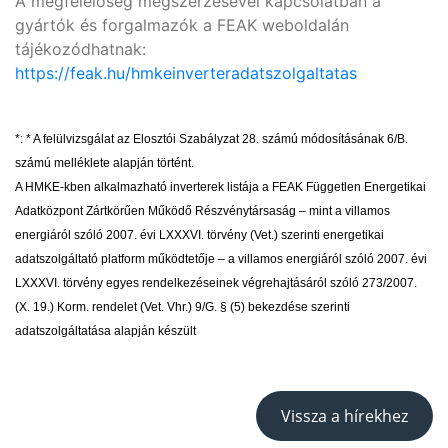
A megfelelőség megszerzésével kapcsolatban a
gyártók és forgalmazók a FEAK weboldalán
tájékozódhatnak:
https://feak.hu/hmkeinverteradatszolgaltatas
*: * A felülvizsgálat az Elosztói Szabályzat 28. számú módosításának 6/B.
számú melléklete alapján történt.
A HMKE-kben alkalmazható inverterek listája a FEAK Független Energetikai
Adatközpont Zártkörűen Működő Részvénytársaság – mint a villamos
energiáról szóló 2007. évi LXXXVI. törvény (Vet.) szerinti energetikai
adatszolgáltató platform működtetője – a villamos energiáról szóló 2007. évi
LXXXVI. törvény egyes rendelkezéseinek végrehajtásáról szóló 273/2007.
(X. 19.) Korm. rendelet (Vet. Vhr.) 9/G. § (5) bekezdése szerinti
adatszolgáltatása alapján készült
Vissza a hírekhez