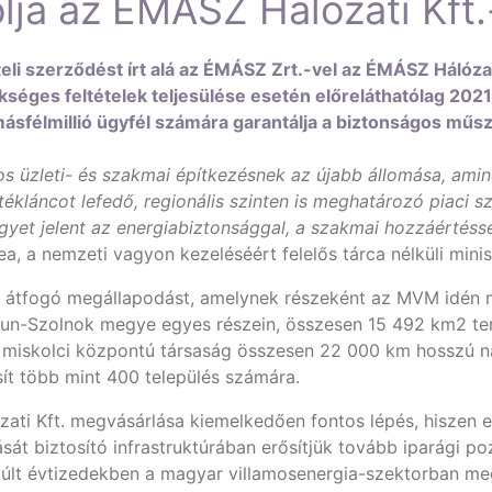
a az ÉMÁSZ Hálózati Kft.
li szerződést írt alá az ÉMÁSZ Zrt.-vel az ÉMÁSZ Hálóza
séges feltételek teljesülése esetén előreláthatólag 2021
sfélmillió ügyfél számára garantálja a biztonságos műsza
 üzleti- és szakmai építkezésnek az újabb állomása, am
rtékláncot lefedő, regionális szinten is meghatározó piaci s
yet jelent az energiabiztonsággal, a szakmai hozzáértés
, a nemzeti vagyon kezeléséért felelős tárca nélküli minis
 átfogó megállapodást, amelynek részeként az MVM idén 
kun-Szolnok megye egyes részein, összesen 15 492 km2 terü
 A miskolci központú társaság összesen 22 000 km hosszú n
sít több mint 400 település számára.
 Kft. megvásárlása kiemelkedően fontos lépés, hiszen ezze
tását biztosító infrastruktúrában erősítjük tovább iparági p
múlt évtizedekben a magyar villamosenergia-szektorban meg