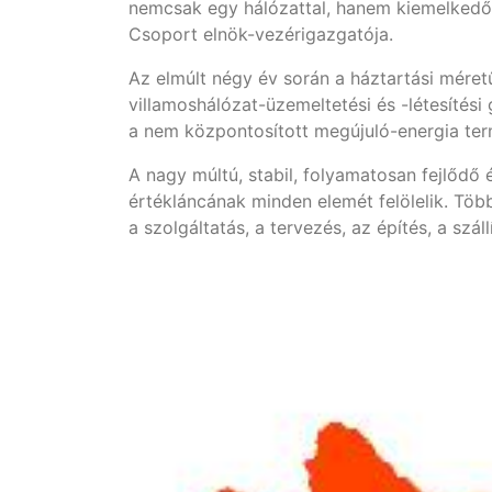
nemcsak egy hálózattal, hanem kiemelked
Csoport elnök-vezérigazgatója.
Az elmúlt négy év során a háztartási mére
villamoshálózat-üzemeltetési és -létesítés
a nem központosított megújuló-energia te
A nagy múltú, stabil, folyamatosan fejlődő 
értékláncának minden elemét felölelik. Töb
a szolgáltatás, a tervezés, az építés, a száll