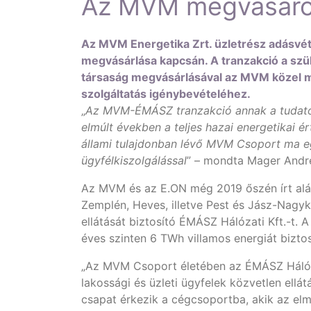
Az MVM megvásárolj
Az MVM Energetika Zrt. üzletrész adásvéte
megvásárlása kapcsán. A tranzakció a szük
társaság megvásárlásával az MVM közel má
szolgáltatás igénybevételéhez.
„
Az MVM-ÉMÁSZ tranzakció annak a tudatos
elmúlt években a teljes hazai energetikai é
állami tulajdonban lévő MVM Csoport ma eg
ügyfélkiszolgálással
” – mondta Mager Andrea
Az MVM és az E.ON még 2019 őszén írt alá
Zemplén, Heves, illetve Pest és Jász-Nagy
ellátását biztosító ÉMÁSZ Hálózati Kft.-t.
éves szinten 6 TWh villamos energiát bizto
„Az MVM Csoport életében az ÉMÁSZ Hálózati
lakossági és üzleti ügyfelek közvetlen ellá
csapat érkezik a cégcsoportba, akik az el