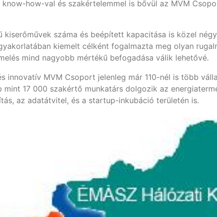
ő know-how-val és szakértelemmel is bővül az MVM Csopo
tű kiserőművek száma és beépített kapacitása is közel né
i gyakorlatában kiemelt célként fogalmazta meg olyan rugal
rmelés mind nagyobb mértékű befogadása válik lehetővé.
és innovatív MVM Csoport jelenleg már 110-nél is több válla
b mint 17 000 szakértő munkatárs dolgozik az energiatermel
ítás, az adatátvitel, és a startup-inkubáció területén is.