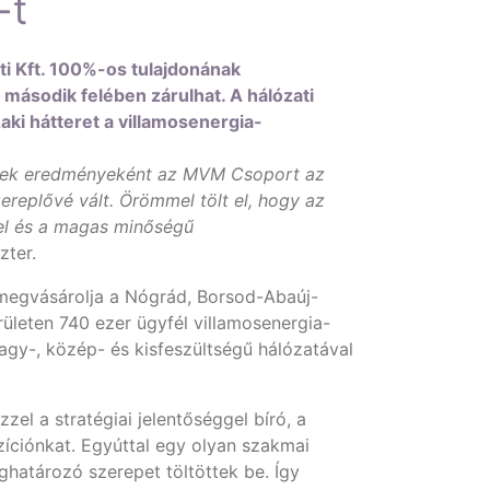
-t
ti Kft. 100%-os tulajdonának
 második felében zárulhat. A hálózati
ki hátteret a villamosenergia-
inek eredményeként az MVM Csoport az
zereplővé vált. Örömmel tölt el, hogy az
sel és a magas minőségű
zter.
megvásárolja a Nógrád, Borsod-Abaúj-
leten 740 ezer ügyfél villamosenergia-
agy-, közép- és kisfeszültségű hálózatával
l a stratégiai jelentőséggel bíró, a
ozíciónkat. Egyúttal egy olyan szakmai
határozó szerepet töltöttek be. Így