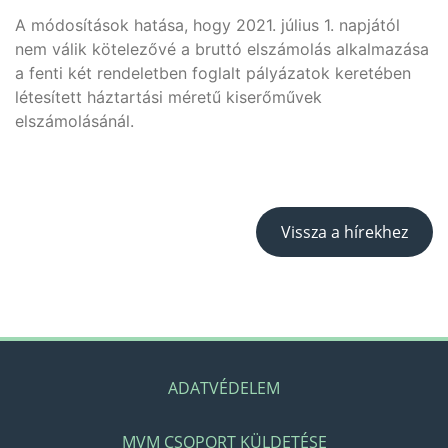
A módosítások hatása, hogy 2021. július 1. napjától
nem válik kötelezővé a bruttó elszámolás alkalmazása
a fenti két rendeletben foglalt pályázatok keretében
létesített háztartási méretű kiserőművek
elszámolásánál.
Vissza a hírekhez
ADATVÉDELEM
MVM CSOPORT KÜLDETÉSE