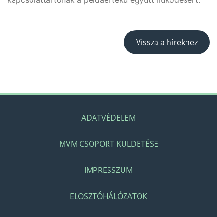
kapcsolattartónak a példaértékű együttműködésért.
Vissza a hírekhez
ADATVÉDELEM
MVM CSOPORT KÜLDETÉSE
IMPRESSZUM
ELOSZTÓHÁLÓZATOK