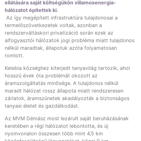
ellátására saját költségükön villamosenergia-
hálózatot építettek ki.
Az így megépített infrastruktúra tulajdonosai a
termelőszövetkezetek voltak, azonban a
rendszerváltáskori privatizáció során ezek az
alfogyasztói hálózatok jogi probléma miatt tulajdonos
nélkül maradtak, állapotuk azóta folyamatosan
romlott.
Kelebia községhez kiterjedt tanyavilág tartozik, ahol
hosszú évek óta problémát okozott az
áramszolgáltatás minősége. A tulajdonos nélkül
maradt hálózat rossz állapota miatt rendszeresen
zárlatok, áramszünetek akadályozták a biztonságos
tanyasi életet és gazdálkodást.
Az MVM Démász most lezárult saját beruházásának
keretében a régi hálózatot lebontotta, és új
nyomvonalon összesen több mint 4,5 km