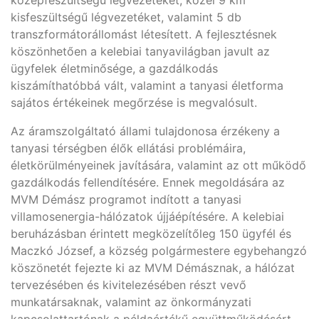
középfeszültségű légvezetéket, közel 9 km
kisfeszültségű légvezetéket, valamint 5 db
transzformátorállomást létesített. A fejlesztésnek
köszönhetően a kelebiai tanyavilágban javult az
ügyfelek életminősége, a gazdálkodás
kiszámíthatóbbá vált, valamint a tanyasi életforma
sajátos értékeinek megőrzése is megvalósult.
Az áramszolgáltató állami tulajdonosa érzékeny a
tanyasi térségben élők ellátási problémáira,
életkörülményeinek javítására, valamint az ott működő
gazdálkodás fellendítésére. Ennek megoldására az
MVM Démász programot indított a tanyasi
villamosenergia-hálózatok újjáépítésére. A kelebiai
beruházásban érintett megközelítőleg 150 ügyfél és
Maczkó József, a község polgármestere egybehangzó
köszönetét fejezte ki az MVM Démásznak, a hálózat
tervezésében és kivitelezésében részt vevő
munkatársaknak, valamint az önkormányzati