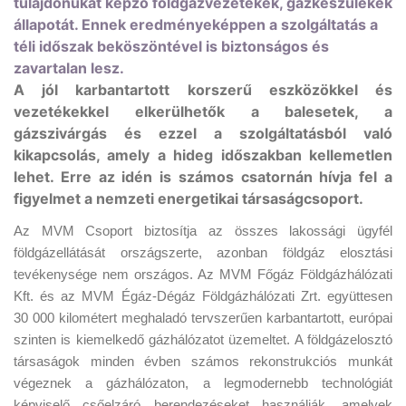
tulajdonukat képző földgázvezetékek, gázkészülékek
állapotát. Ennek eredményeképpen a szolgáltatás a
téli időszak beköszöntével is biztonságos és
zavartalan lesz.
A jól karbantartott korszerű eszközökkel és
vezetékekkel elkerülhetők a balesetek, a
gázszivárgás és ezzel a szolgáltatásból való
kikapcsolás, amely a hideg időszakban kellemetlen
lehet. Erre az idén is számos csatornán hívja fel a
figyelmet a nemzeti energetikai társaságcsoport.
Az MVM Csoport biztosítja az összes lakossági ügyfél
földgázellátását országszerte, azonban földgáz elosztási
tevékenysége nem országos. Az MVM Főgáz Földgázhálózati
Kft. és az MVM Égáz-Dégáz Földgázhálózati Zrt. együttesen
30 000 kilométert meghaladó tervszerűen karbantartott, európai
szinten is kiemelkedő gázhálózatot üzemeltet. A földgázelosztó
társaságok minden évben számos rekonstrukciós munkát
végeznek a gázhálózaton, a legmodernebb technológiát
képviselő csőelzáró berendezéseket használják, amelyek