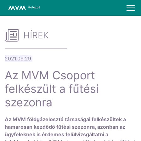
HÍREK
2021.09.29.
Az MVM Csoport
felkészült a fűtési
szezonra
Az MVM földgázelosztó társaságai felkészültek a
hamarosan kezdődő fűtési szezonra, azonban az
ügyfeleknek is érdemes felülvizsgáltatni a