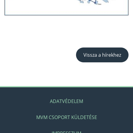
Vissza a hírekhez
ADATVÉDELEM
MVM CSOPORT KÜLDETÉSE