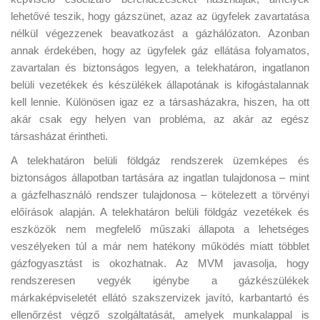
lehetővé teszik, hogy gázszünet, azaz az ügyfelek zavartatása
nélkül végezzenek beavatkozást a gázhálózaton. Azonban
annak érdekében, hogy az ügyfelek gáz ellátása folyamatos,
zavartalan és biztonságos legyen, a telekhatáron, ingatlanon
belüli vezetékek és készülékek állapotának is kifogástalannak
kell lennie.
Különösen igaz ez a társasházakra, hiszen, ha ott
akár csak egy helyen van probléma, az akár az egész
társasházat érintheti.
A telekhatáron belüli földgáz rendszerek üzemképes és
biztonságos állapotban tartására az ingatlan tulajdonosa – mint
a gázfelhasználó rendszer tulajdonosa – kötelezett a törvényi
előírások alapján. A telekhatáron belüli földgáz vezetékek és
eszközök nem megfelelő műszaki állapota a lehetséges
veszélyeken túl a már nem hatékony működés miatt többlet
gázfogyasztást is okozhatnak. Az MVM javasolja, hogy
rendszeresen vegyék igénybe a gázkészülékek
márkaképviseletét ellátó szakszervizek javító, karbantartó és
ellenőrzést végző szolgáltatását, amelyek munkalappal is