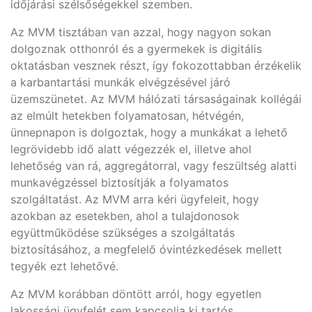
időjárási szélsőségekkel szemben.
Az MVM tisztában van azzal, hogy nagyon sokan
dolgoznak otthonról és a gyermekek is digitális
oktatásban vesznek részt, így fokozottabban érzékelik
a karbantartási munkák elvégzésével járó
üzemszünetet. Az MVM hálózati társaságainak kollégái
az elmúlt hetekben folyamatosan, hétvégén,
ünnepnapon is dolgoztak, hogy a munkákat a lehető
legrövidebb idő alatt végezzék el, illetve ahol
lehetőség van rá, aggregátorral, vagy feszültség alatti
munkavégzéssel biztosítják a folyamatos
szolgáltatást. Az MVM arra kéri ügyfeleit, hogy
azokban az esetekben, ahol a tulajdonosok
együttműködése szükséges a szolgáltatás
biztosításához, a megfelelő óvintézkedések mellett
tegyék ezt lehetővé.
Az MVM korábban döntött arról, hogy egyetlen
lakossági ügyfelét sem kapcsolja ki tartós