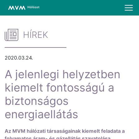
HÍREK
2020.03.24.
A jelenlegi helyzetben
kiemelt fontosságú a
biztonságos
energiaellátás
Az MVM hálózati társaságainak kiemelt feladata a
folyamatos áram- és gázellátás szavatolása