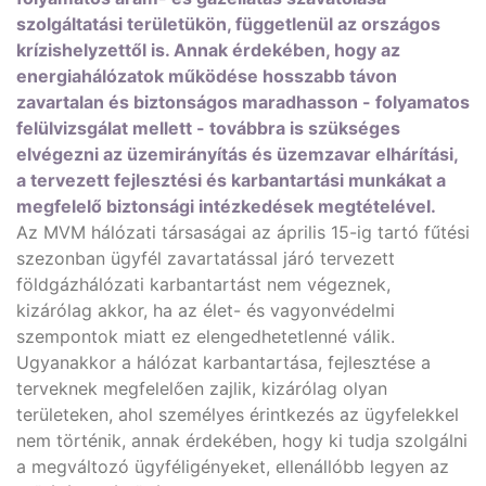
szolgáltatási területükön, függetlenül az országos
krízishelyzettől is. Annak érdekében, hogy az
energiahálózatok működése hosszabb távon
zavartalan és biztonságos maradhasson - folyamatos
felülvizsgálat mellett - továbbra is szükséges
elvégezni az üzemirányítás és üzemzavar elhárítási,
a tervezett fejlesztési és karbantartási munkákat a
megfelelő biztonsági intézkedések megtételével.
Az MVM hálózati társaságai az április 15-ig tartó fűtési
szezonban ügyfél zavartatással járó tervezett
földgázhálózati karbantartást nem végeznek,
kizárólag akkor, ha az élet- és vagyonvédelmi
szempontok miatt ez elengedhetetlenné válik.
Ugyanakkor a hálózat karbantartása, fejlesztése a
terveknek megfelelően zajlik, kizárólag olyan
területeken, ahol személyes érintkezés az ügyfelekkel
nem történik, annak érdekében, hogy ki tudja szolgálni
a megváltozó ügyféligényeket, ellenállóbb legyen az