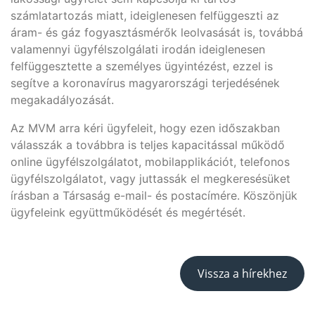
számlatartozás miatt, ideiglenesen felfüggeszti az
áram- és gáz fogyasztásmérők leolvasását is, továbbá
valamennyi ügyfélszolgálati irodán ideiglenesen
felfüggesztette a személyes ügyintézést, ezzel is
segítve a koronavírus magyarországi terjedésének
megakadályozását.
Az MVM arra kéri ügyfeleit, hogy ezen időszakban
válasszák a továbbra is teljes kapacitással működő
online ügyfélszolgálatot, mobilapplikációt, telefonos
ügyfélszolgálatot, vagy juttassák el megkeresésüket
írásban a Társaság e-mail- és postacímére. Köszönjük
ügyfeleink együttműködését és megértését.
Vissza a hírekhez