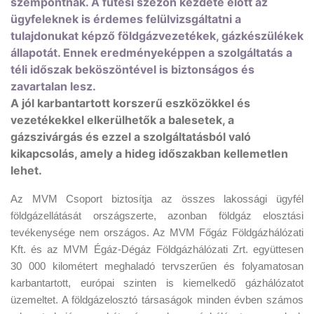
szempontnak. A fűtési szezon kezdete előtt az
ügyfeleknek is érdemes felülvizsgáltatni a
tulajdonukat képző földgázvezetékek, gázkészülékek
állapotát. Ennek eredményeképpen a szolgáltatás a
téli időszak beköszöntével is biztonságos és
zavartalan lesz.
A jól karbantartott korszerű eszközökkel és
vezetékekkel elkerülhetők a balesetek, a
gázszivárgás és ezzel a szolgáltatásból való
kikapcsolás, amely a hideg időszakban kellemetlen
lehet.
Az MVM Csoport biztosítja az összes lakossági ügyfél
földgázellátását országszerte, azonban földgáz elosztási
tevékenysége nem országos. Az MVM Főgáz Földgázhálózati
Kft. és az MVM Égáz-Dégáz Földgázhálózati Zrt. együttesen
30 000 kilométert meghaladó tervszerűen és folyamatosan
karbantartott, európai szinten is kiemelkedő gázhálózatot
üzemeltet. A földgázelosztó társaságok minden évben számos