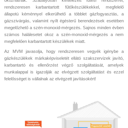
okozhatnak. Szabályosan kivitelezett fűtési rendszerrel,
rendszeresen karbantartott fűtőkészülékekkel, megfelelő
állapotú kéménnyel elkerülhető a többlet gázfogyasztás, a
gázszivárgás, valamint nyílt égésterű berendezések esetében
megelőzhető a szén-monoxid-mérgezés. Sajnos minden évben
számos halálesetet okoz a szén-monoxid-mérgezés a nem
megfelelően karbantartott készülékek miatt.
Az MVM javasolja, hogy rendszeresen vegyék igénybe a
gázkészülékek márkaképviseletét ellátó szakszervizek javító,
karbantartó és ellenőrzést végző szolgáltatását, amelyek
munkalappal is igazolják az elvégzett szolgáltatást és ezzel
felelősséget is vállalnak az elvégzett javításokért!