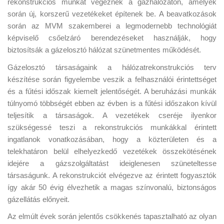
rekonstrukciós munkát végeznek a gázhálózaton, amelyek
során új, korszerű vezetékeket építenek be. A beavatkozások
során az MVM szakemberei a legmodernebb technológiát
képviselő csőelzáró berendezéseket használják, hogy
biztosítsák a gázelosztó hálózat szünetmentes működését.
Gázelosztó társaságaink a hálózatrekonstrukciós terv
készítése során figyelembe veszik a felhasználói érintettséget
és a fűtési időszak kiemelt jelentőségét. A beruházási munkák
túlnyomó többségét ebben az évben is a fűtési időszakon kívül
teljesítik a társaságok. A vezetékek cseréje ilyenkor
szükségessé teszi a rekonstrukciós munkákkal érintett
ingatlanok vonatkozásában, hogy a közterületen és a
telekhatáron belül elhelyezkedő vezetékek összekötésének
idejére a gázszolgáltatást ideiglenesen szüneteltesse
társaságunk. A rekonstrukciót elvégezve az érintett fogyasztók
így akár 50 évig élvezhetik a magas színvonalú, biztonságos
gázellátás előnyeit.
Az elmúlt évek során jelentős csökkenés tapasztalható az olyan