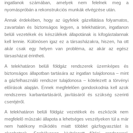
ingatlanok számában, amelyek nem felelnek meg a
nyomáspróbán a rekonstrukciós munkák elvégzése után.
Annak érdekében, hogy az ügyfelek gázellátása folyamatos,
zavartalan és biztonságos legyen, a telekhatáron, ingatlanon
belüli vezetékek és készülékek állapotának is kifogástalannak
kell lennie.
Különösen igaz ez a társasházakra, hiszen, ha ott
akár csak egy helyen van probléma, az akár az egész
társasházat érintheti.
A telekhatáron belüli földgáz rendszerek üzemképes és
biztonságos állapotban tartására az ingatlan tulajdonosa – mint
a gázfelhasználó rendszer tulajdonosa – kötelezett a törvényi
előírások alapján. Ennek megfelelően gondoskodnia kell azok
rendszeres karbantartásáról, javításáról és szükség szerinti
cseréjéről.
A telekhatáron belüli földgáz vezetékek és eszközök nem
megfelelő műszaki állapota a lehetséges veszélyeken túl a már
nem hatékony működés miatt többlet gázfogyasztást is