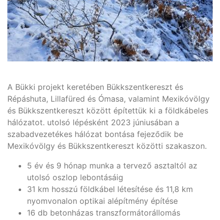
A Bükki projekt keretében Bükkszentkereszt és
Répáshuta, Lillafüred és Ómasa, valamint Mexikóvölgy
és Bükkszentkereszt között építettük ki a földkábeles
hálózatot. utolsó lépésként 2023 júniusában a
szabadvezetékes hálózat bontása fejeződik be
Mexikóvölgy és Bükkszentkereszt közötti szakaszon.
5 év és 9 hónap munka a tervező asztaltól az
utolsó oszlop lebontásáig
31 km hosszú földkábel létesítése és 11,8 km
nyomvonalon optikai alépítmény építése
16 db betonházas transzformátorállomás