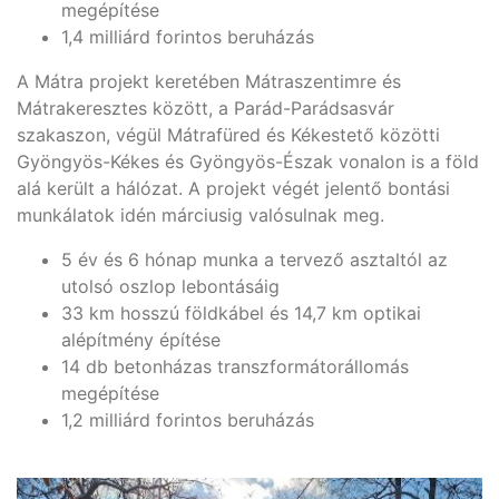
megépítése
1,4 milliárd forintos beruházás
A Mátra projekt keretében Mátraszentimre és
Mátrakeresztes között, a Parád-Parádsasvár
szakaszon, végül Mátrafüred és Kékestető közötti
Gyöngyös-Kékes és Gyöngyös-Észak vonalon is a föld
alá került a hálózat. A projekt végét jelentő bontási
munkálatok idén márciusig valósulnak meg.
5 év és 6 hónap munka a tervező asztaltól az
utolsó oszlop lebontásáig
33 km hosszú földkábel és 14,7 km optikai
alépítmény építése
14 db betonházas transzformátorállomás
megépítése
1,2 milliárd forintos beruházás