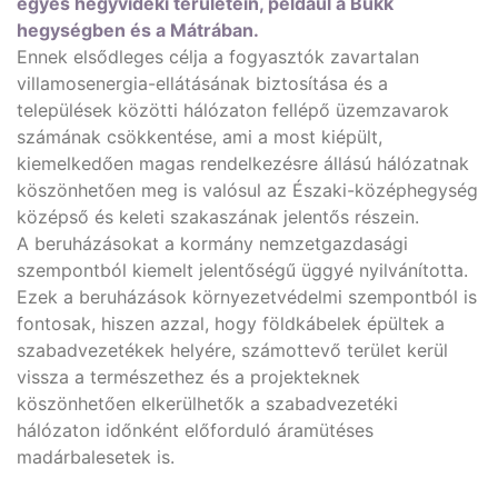
egyes hegyvidéki területein, például a Bükk
hegységben és a Mátrában.
Ennek elsődleges célja a fogyasztók zavartalan
villamosenergia-ellátásának biztosítása és a
települések közötti hálózaton fellépő üzemzavarok
számának csökkentése, ami a most kiépült,
kiemelkedően magas rendelkezésre állású hálózatnak
köszönhetően meg is valósul az Északi-középhegység
középső és keleti szakaszának jelentős részein.
A beruházásokat a kormány nemzetgazdasági
szempontból kiemelt jelentőségű üggyé nyilvánította.
Ezek a beruházások környezetvédelmi szempontból is
fontosak, hiszen azzal, hogy földkábelek épültek a
szabadvezetékek helyére, számottevő terület kerül
vissza a természethez és a projekteknek
köszönhetően elkerülhetők a szabadvezetéki
hálózaton időnként előforduló áramütéses
madárbalesetek is.