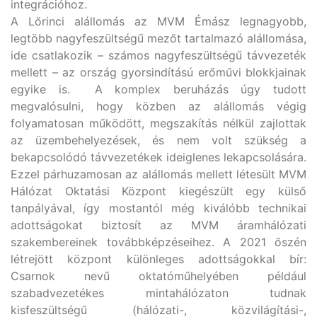
integrációhoz.
A Lőrinci alállomás az MVM Émász legnagyobb,
legtöbb nagyfeszültségű mezőt tartalmazó alállomása,
ide csatlakozik – számos nagyfeszültségű távvezeték
mellett – az ország gyorsindítású erőművi blokkjainak
egyike is. A komplex beruházás úgy tudott
megvalósulni, hogy közben az alállomás végig
folyamatosan működött, megszakítás nélkül zajlottak
az üzembehelyezések, és nem volt szükség a
bekapcsolódó távvezetékek ideiglenes lekapcsolására.
Ezzel párhuzamosan az alállomás mellett létesült MVM
Hálózat Oktatási Központ kiegészült egy külső
tanpályával, így mostantól még kiválóbb technikai
adottságokat biztosít az MVM áramhálózati
szakembereinek továbbképzéseihez. A 2021 őszén
létrejött központ különleges adottságokkal bír:
Csarnok nevű oktatóműhelyében például
szabadvezetékes mintahálózaton tudnak
kisfeszültségű (hálózati-, közvilágítási-,