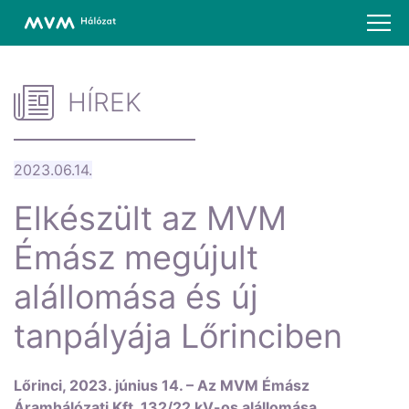
HÍREK
2023.06.14.
Elkészült az MVM
Émász megújult
alállomása és új
tanpályája Lőrinciben
Lőrinci, 2023. június 14. – Az MVM Émász
Áramhálózati Kft. 132/22 kV-os alállomása