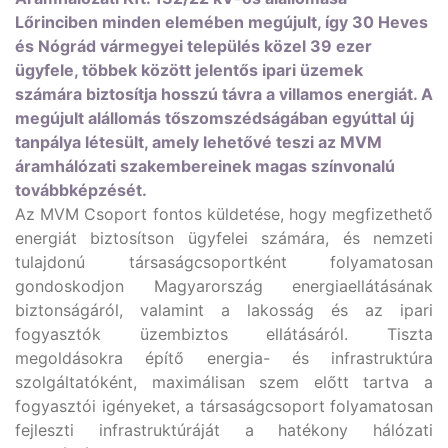
Lőrinciben minden elemében megújult, így 30 Heves
és Nógrád vármegyei település közel 39 ezer
ügyfele, többek között jelentős ipari üzemek
számára biztosítja hosszú távra a villamos energiát. A
megújult alállomás tőszomszédságában egyúttal új
tanpálya létesült, amely lehetővé teszi az MVM
áramhálózati szakembereinek magas színvonalú
továbbképzését.
Az MVM Csoport fontos küldetése, hogy megfizethető
energiát biztosítson ügyfelei számára, és nemzeti
tulajdonú társaságcsoportként folyamatosan
gondoskodjon Magyarország energiaellátásának
biztonságáról, valamint a lakosság és az ipari
fogyasztók üzembiztos ellátásáról. Tiszta
megoldásokra építő energia- és infrastruktúra
szolgáltatóként, maximálisan szem előtt tartva a
fogyasztói igényeket, a társaságcsoport folyamatosan
fejleszti infrastruktúráját a hatékony hálózati