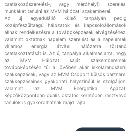
csatlakozószerelési-, vagy mérőhelyi) szerelési
munkákat tanulni az MVM hálózati szakemberei.
Az új egyedülálló külső tanpályán pedig
középfeszültségű hálózatok és kapcsolóállomások
állnak rendelkezésre a továbbképzések elvégzéséhez,
valamint oktatnak napelem szerelést és a napelemek
villamos energia átviteli hálózatra történő
csatlakoztatását is. Az új tanpálya alkalmas arra, hogy
az MVM Hálózat saját szakembereinek
továbbképzésén túl a jövőben akár iskolarendszerű
szakképzések, vagy az MVM Csoport külsős partnerei
szakképzéseinek gyakorlati helyszínéül is szolgáljon,
valamint az MVM Energetikai Ágazati
Képzőközpontban duális oktatás keretében résztvevő
tanulók is gyakorolhatnak majd rajta.