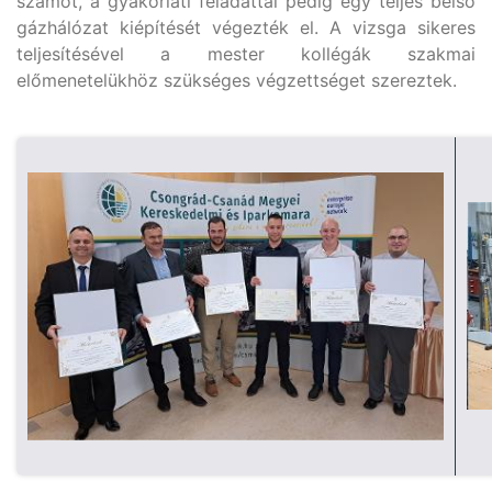
számot, a gyakorlati feladattal pedig egy teljes belső
gázhálózat kiépítését végezték el. A vizsga sikeres
teljesítésével a mester kollégák szakmai
előmenetelükhöz szükséges végzettséget szereztek.