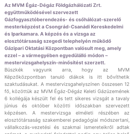
Az MVM Égáz-Dégáz Földgázhálózati Zrt.
együttműködésével szervezett
Gázfogyasztóberendezés- és csőhálózat-szerelő
mesterképzést a Csongrád-Csanádi Kereskedelmi
és Iparkamara. A képzés és a vizsga az
elosztótársaság szegedi telephelyén működő
Gázipari Oktatási Központban valósult meg, amely
ezzel – a vármegyében egyedülálló módon –
mestervizsgahelyszín-minősítést szerzett.
Büszkék vagyunk arra, hogy az MVM
Képzőközpontban tanuló diákok is itt bővíthetik
szaktudásukat. A mestervizsgahelyszínen összesen 12
fő, közöttük az MVM Égáz-Dégáz Keleti Gázüzemének
6 kollégája készült fel és tett sikeres vizsgát a tavaly
június és október közötti időszakban szervezett
képzésen. A mestervizsga elméleti részében az
elosztótársaság szakemberei pedagógiai módszertani,
vállalkozás-vezetési és szakmai ismereteikről adtak