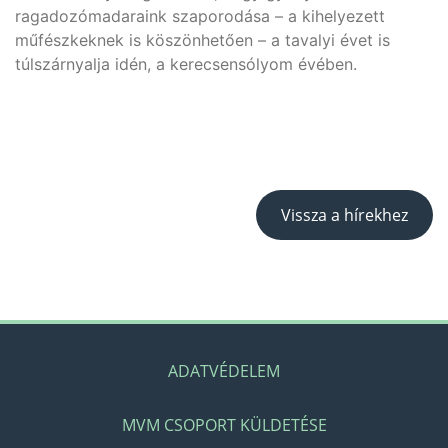
ragadozómadaraink szaporodása – a kihelyezett
műfészkeknek is köszönhetően – a tavalyi évet is
túlszárnyalja idén, a kerecsensólyom évében.
Vissza a hírekhez
ADATVÉDELEM
MVM CSOPORT KÜLDETÉSE