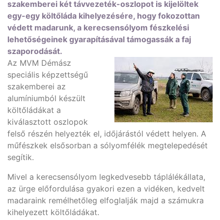
szakemberei két távvezeték-oszlopot is kijelöltek
egy-egy költőláda kihelyezésére, hogy fokozottan
védett madarunk, a kerecsensólyom fészkelési
lehetőségeinek gyarapításával támogassák a faj
szaporodását.
Az MVM Démász
speciális képzettségű
szakemberei az
alumíniumból készült
költőládákat a
kiválasztott oszlopok
felső részén helyezték el, időjárástól védett helyen. A
műfészkek elsősorban a sólyomfélék megtelepedését
segítik.
Mivel a kerecsensólyom legkedvesebb táplálékállata,
az ürge előfordulása gyakori ezen a vidéken, kedvelt
madaraink remélhetőleg elfoglalják majd a számukra
kihelyezett költőládákat.