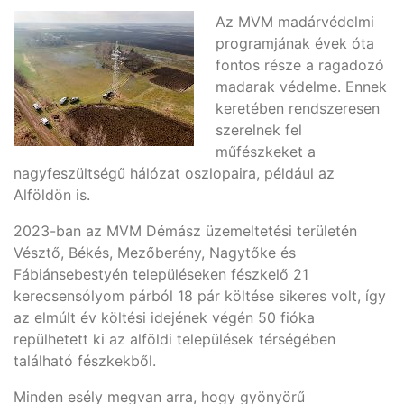
Az MVM madárvédelmi
programjának évek óta
fontos része a ragadozó
madarak védelme. Ennek
keretében rendszeresen
szerelnek fel
műfészkeket a
nagyfeszültségű hálózat oszlopaira, például az
Alföldön is.
2023-ban az MVM Démász üzemeltetési területén
Vésztő, Békés, Mezőberény, Nagytőke és
Fábiánsebestyén településeken fészkelő 21
kerecsensólyom párból 18 pár költése sikeres volt, így
az elmúlt év költési idejének végén 50 fióka
repülhetett ki az alföldi települések térségében
található fészkekből.
Minden esély megvan arra, hogy gyönyörű