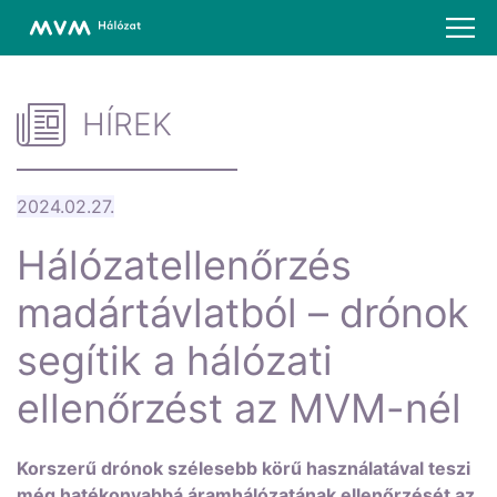
HÍREK
2024.02.27.
Hálózatellenőrzés
madártávlatból – drónok
segítik a hálózati
ellenőrzést az MVM-nél
Korszerű drónok szélesebb körű használatával teszi
még hatékonyabbá áramhálózatának ellenőrzését az