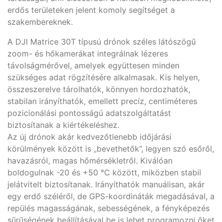
erdős területeken jelent komoly segítséget a
szakembereknek.
A DJI Matrice 30T típusú drónok széles látószögű
zoom- és hőkamerákat integrálnak lézeres
távolságmérővel, amelyek együttesen minden
szükséges adat rögzítésére alkalmasak. Kis helyen,
összeszerelve tárolhatók, könnyen hordozhatók,
stabilan irányíthatók, emellett precíz, centiméteres
pozicionálási pontosságú adatszolgáltatást
biztosítanak a kiértékeléshez.
Az új drónok akár kedvezőtlenebb időjárási
körülmények között is „bevethetők”, legyen szó esőről,
havazásról, magas hőmérsékletről. Kiválóan
boldogulnak -20 és +50 °C között, miközben stabil
jelátvitelt biztosítanak. Irányíthatók manuálisan, akár
egy erdő széléről, de GPS-koordináták megadásával, a
repülés magasságának, sebességének, a fényképezés
sűrűségének beállításával be is lehet programozni őket