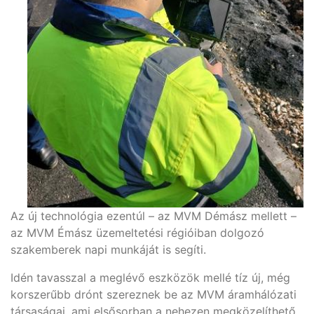
Az új technológia ezentúl – az MVM Démász mellett –
az MVM Émász üzemeltetési régióiban dolgozó
szakemberek napi munkáját is segíti.
Idén tavasszal a meglévő eszközök mellé tíz új, még
korszerűbb drónt szereznek be az MVM áramhálózati
társaságai, ami elsősorban a nehezen megközelíthető,