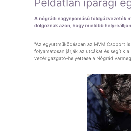
Példátlan iparági 
A nógrádi nagynyomású földgázvezeték me
dolgoznak azon, hogy mielőbb helyreálljon 
"Az együttműködésben az MVM Csoport is ak
folyamatosan járják az utcákat és segítik a 
vezérigazgató-helyettese a Nógrád vármeg