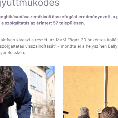
együttműködés
ghibásodása rendkívüli összefogást eredményezett, a gáz
a szolgáltatás az érintett 57 településen.
tívan kiveszi a részét, az MVM Főgáz 30 önkéntes kollégáj
szolgáltatás visszaindítását" - mondta el a helyszínen Bally
yei Becskén.