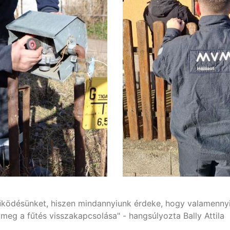
űködésünket, hiszen mindannyiunk érdeke, hogy valamennyi 
eg a fűtés visszakapcsolása" - hangsúlyozta Bally Attila