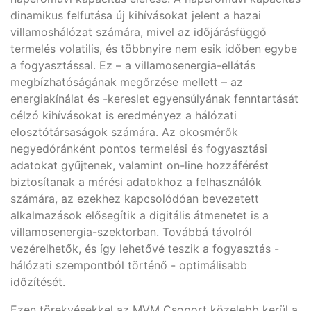
dinamikus felfutása új kihívásokat jelent a hazai
villamoshálózat számára, mivel az időjárásfüggő
termelés volatilis, és többnyire nem esik időben egybe
a fogyasztással. Ez – a villamosenergia-ellátás
megbízhatóságának megőrzése mellett – az
energiakínálat és -kereslet egyensúlyának fenntartását
célzó kihívásokat is eredményez a hálózati
elosztótársaságok számára. Az okosmérők
negyedóránként pontos termelési és fogyasztási
adatokat gyűjtenek, valamint on-line hozzáférést
biztosítanak a mérési adatokhoz a felhasználók
számára, az ezekhez kapcsolódóan bevezetett
alkalmazások elősegítik a digitális átmenetet is a
villamosenergia-szektorban. Továbbá távolról
vezérelhetők, és így lehetővé teszik a fogyasztás -
hálózati szempontból történő - optimálisabb
időzítését.
Ezen törekvésekkel az MVM Csoport közelebb kerül a