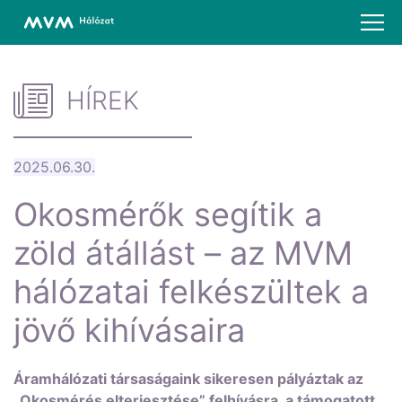
HÍREK
2025.06.30.
Okosmérők segítik a
zöld átállást – az MVM
hálózatai felkészültek a
jövő kihívásaira
Áramhálózati társaságaink sikeresen pályáztak az
„Okosmérés elterjesztése” felhívásra, a támogatott