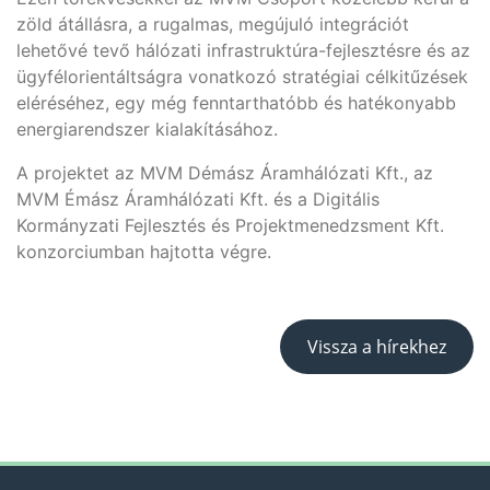
zöld átállásra, a rugalmas, megújuló integrációt
lehetővé tevő hálózati infrastruktúra-fejlesztésre és az
ügyfélorientáltságra vonatkozó stratégiai célkitűzések
eléréséhez, egy még fenntarthatóbb és hatékonyabb
energiarendszer kialakításához.
A projektet az MVM Démász Áramhálózati Kft., az
MVM Émász Áramhálózati Kft. és a Digitális
Kormányzati Fejlesztés és Projektmenedzsment Kft.
konzorciumban hajtotta végre.
Vissza a hírekhez