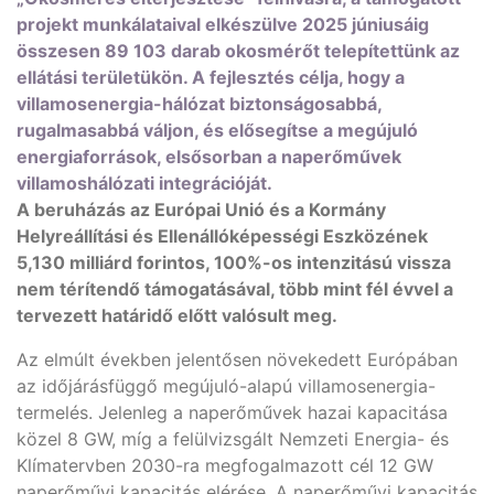
projekt munkálataival elkészülve 2025 júniusáig
összesen 89 103 darab okosmérőt telepítettünk az
ellátási területükön. A fejlesztés célja, hogy a
villamosenergia-hálózat biztonságosabbá,
rugalmasabbá váljon, és elősegítse a megújuló
energiaforrások, elsősorban a naperőművek
villamoshálózati integrációját.
A beruházás az Európai Unió és a Kormány
Helyreállítási és Ellenállóképességi Eszközének
5,130 milliárd forintos, 100%-os intenzitású vissza
nem térítendő támogatásával, több mint fél évvel a
tervezett határidő előtt valósult meg.
Az elmúlt években jelentősen növekedett Európában
az időjárásfüggő megújuló-alapú villamosenergia-
termelés. Jelenleg a naperőművek hazai kapacitása
közel 8 GW, míg a felülvizsgált Nemzeti Energia- és
Klímatervben 2030-ra megfogalmazott cél 12 GW
naperőművi kapacitás elérése. A naperőművi kapacitás