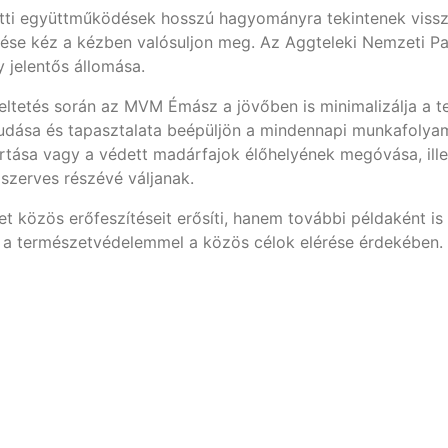
i együttműködések hosszú hagyományra tekintenek vissza.
ése kéz a kézben valósuljon meg. Az Aggteleki Nemzeti Pa
jelentős állomása.
tetés során az MVM Émász a jövőben is minimalizálja a te
tudása és tapasztalata beépüljön a mindennapi munkafolya
artása vagy a védett madárfajok élőhelyének megóvása, ill
szerves részévé váljanak.
 közös erőfeszítéseit erősíti, hanem további példaként is 
 a természetvédelemmel a közös célok elérése érdekében.