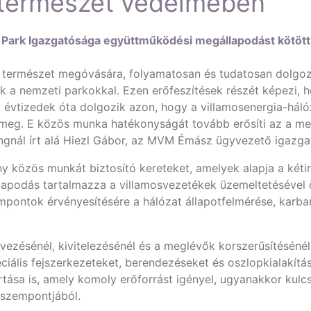
természet védelmében
Park Igazgatósága együttműködési megállapodást kötött 
 természet megóvására, folyamatosan és tudatosan dolgozi
 a nemzeti parkokkal. Ezen erőfeszítések részét képezi,
 évtizedek óta dolgozik azon, hogy a villamosenergia-háló
eg. E közös munka hatékonyságát tovább erősíti az a me
ngnál írt alá Hiezl Gábor, az MVM Émász ügyvezető igazgat
 közös munkát biztosító kereteket, amelyek alapja a kéti
apodás tartalmazza a villamosvezetékek üzemeltetésével ö
mpontok érvényesítésére a hálózat állapotfelmérése, karba
zésénél, kivitelezésénél és a meglévők korszerűsítésénél
ciális fejszerkezeteket, berendezéseket és oszlopkialakít
tása is, amely komoly erőforrást igényel, ugyanakkor kulc
 szempontjából.