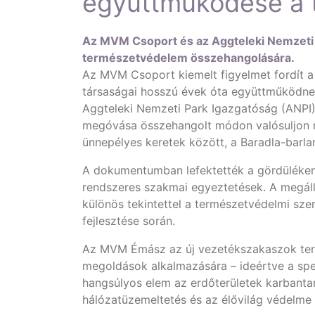
együttműködése a 
Az MVM Csoport és az Aggteleki Nemzeti 
természetvédelem összehangolására.
Az MVM Csoport kiemelt figyelmet fordít a
társaságai hosszú évek óta együttműködnek
Aggteleki Nemzeti Park Igazgatóság (ANPI)
megóvása összehangolt módon valósuljon m
ünnepélyes keretek között, a Baradla-barla
A dokumentumban lefektették a gördülékeny
rendszeres szakmai egyeztetések. A megáll
különös tekintettel a természetvédelmi sze
fejlesztése során.
Az MVM Émász az új vezetékszakaszok terve
megoldások alkalmazására – ideértve a spe
hangsúlyos elem az erdőterületek karbantar
hálózatüzemeltetés és az élővilág védelme