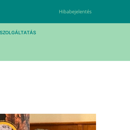
Hibabejelentés
TSZOLGÁLTATÁS