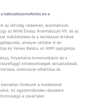
a hálózatüzemeltetés és a
k az élővilág védelmén, áramhálózati
 hogy az MVM Émász Áramhálózati Kft. és az
zat működtetése és a természeti értékek
gállapodás, amelyet október 6-án
ója és Veress Balázs, az ANPI igazgatója.
rányú, folyamatos kommunikáció és a
sszefüggő kötelezettségek aktualizálását,
ntartása, üzemzavar-elhárítása és
 kiemelten törekszik a madárbarát
ásokat. Az együttműködés részeként
sfontosságú a zavartalan