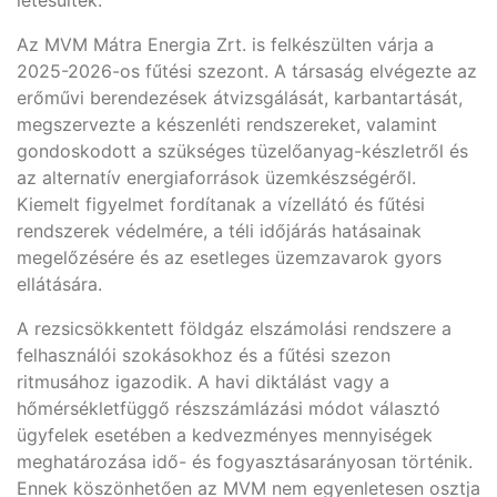
létesültek.
Az MVM Mátra Energia Zrt. is felkészülten várja a
2025-2026-os fűtési szezont. A társaság elvégezte az
erőművi berendezések átvizsgálását, karbantartását,
megszervezte a készenléti rendszereket, valamint
gondoskodott a szükséges tüzelőanyag-készletről és
az alternatív energiaforrások üzemkészségéről.
Kiemelt figyelmet fordítanak a vízellátó és fűtési
rendszerek védelmére, a téli időjárás hatásainak
megelőzésére és az esetleges üzemzavarok gyors
ellátására.
A rezsicsökkentett földgáz elszámolási rendszere a
felhasználói szokásokhoz és a fűtési szezon
ritmusához igazodik. A havi diktálást vagy a
hőmérsékletfüggő részszámlázási módot választó
ügyfelek esetében a kedvezményes mennyiségek
meghatározása idő- és fogyasztásarányosan történik.
Ennek köszönhetően az MVM nem egyenletesen osztja