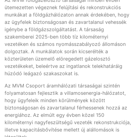
Az MVM földgázelosztó társaságai minden évben
ütemezetten végeznek felújítási és rekonstrukciós
munkákat a földgázhálózaton annak érdekében, hogy
az ügyfelek biztonságosan és zavartalanul vehessék
igénybe a földgázszolgáltatást. A társaság
szakemberei 2025-ben több tíz kilométernyi
vezetéken és számos nyomásszabályozó állomáson
dolgoztak. A munkálatok során kicserélték a
közterületen üzemelő elöregedett gázelosztó
vezetékeket, beleértve az ingatlanok telekhatáráig
húzódó leágazó szakaszokat is.
Az MVM Csoport áramhálózati társaságai szintén
folyamatosan fejlesztik a villamosenergia-hálózatot,
hogy ügyfeleik minden körülmények között
biztonságosan és zavartalanul férhessenek hozzá az
energiához. Az elmúlt egy évben közel 150
kilométernyi nagyfeszültségű vezeték rekonstrukciója,
illetve kapacitásbővítése mellett új alállomások is