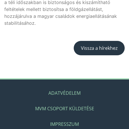
a téli időszakban is biztonságos és kiszámítható
feltételek mellett biztosítsa a földgázellátást,
hozzájárulva a magyar családok energiaellátásának
stabilitásához.
Vissza a hírekhez
ADATVÉDELEM
MVM CSOPORT KÜLDETÉSE
IMPRESSZUM