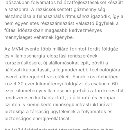
időszakban folyamatos hálózatfejlesztésekkel készült
a szezonra. A rezsicsökkentett gázmennyiség
elszámolása a felhasználás ritmusához igazodik, így a
nem egyenletes részszámlázást választó ügyfelek a
fűtési időszakban magasabb kedvezményes
mennyiséget vehetnek igénybe.
Az MVM évente több milliárd forintot fordít földgáz-
és villamosenergia-elosztási rendszerének
korszerűsítésére, új alállomásokat épít, bővíti a
hálózati kapacitásait, a legmodernebb technológiára
cseréli elöregedett vezetékeit. Ennek köszönhetően
közel 30 ezer kilométernyi földgáz- és csaknem 60
ezer kilométernyi villamosenergia-hálózaton keresztül,
rendszeresen karbantartott, jó állapotú és európai
szinten is kiemelkedő minőségű infrastruktúrával
biztosítja a társaság ügyfeleinek a folyamatos és
biztonságos energia-ellátását.