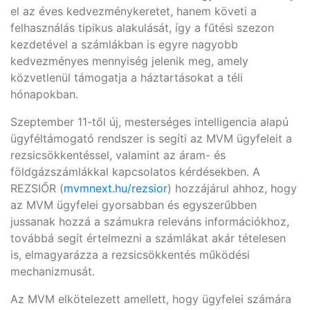
el az éves kedvezménykeretet, hanem követi a
felhasználás tipikus alakulását, így a fűtési szezon
kezdetével a számlákban is egyre nagyobb
kedvezményes mennyiség jelenik meg, amely
közvetlenül támogatja a háztartásokat a téli
hónapokban.
Szeptember 11-től új, mesterséges intelligencia alapú
ügyféltámogató rendszer is segíti az MVM ügyfeleit a
rezsicsökkentéssel, valamint az áram- és
földgázszámlákkal kapcsolatos kérdésekben. A
REZSIŐR (
mvmnext.hu/rezsior
) hozzájárul ahhoz, hogy
az MVM ügyfelei gyorsabban és egyszerűbben
jussanak hozzá a számukra releváns információkhoz,
továbbá segít értelmezni a számlákat akár tételesen
is, elmagyarázza a rezsicsökkentés működési
mechanizmusát.
Az MVM elkötelezett amellett, hogy ügyfelei számára