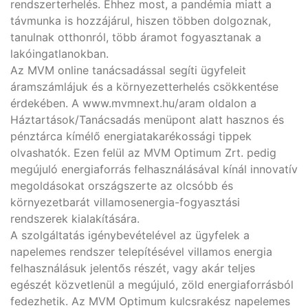
rendszerterhelés. Ehhez most, a pandémia miatt a
távmunka is hozzájárul, hiszen többen dolgoznak,
tanulnak otthonról, több áramot fogyasztanak a
lakóingatlanokban.
Az MVM online tanácsadással segíti ügyfeleit
áramszámlájuk és a környezetterhelés csökkentése
érdekében. A www.mvmnext.hu/aram oldalon a
Háztartások/Tanácsadás menüpont alatt hasznos és
pénztárca kímélő energiatakarékossági tippek
olvashatók. Ezen felül az MVM Optimum Zrt. pedig
megújuló energiaforrás felhasználásával kínál innovatív
megoldásokat országszerte az olcsóbb és
környezetbarát villamosenergia-fogyasztási
rendszerek kialakítására.
A szolgáltatás igénybevételével az ügyfelek a
napelemes rendszer telepítésével villamos energia
felhasználásuk jelentős részét, vagy akár teljes
egészét közvetlenül a megújuló, zöld energiaforrásból
fedezhetik. Az MVM Optimum kulcsrakész napelemes