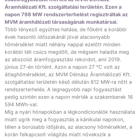
Áramhálózati Kft. szolgáltatási területén. Ezen a
napon 798 MW rendszerterhelést regisztráltak az
MVM áramhálózati társaságának munkatársai.
Több tényező együttes hatása, de főként a korábbi
évek hasonló időszakánál jóval alacsonyabb
hőmérséklet miatt néhány nappal ezelőtt minden
korábbi téli csúcs megdőlt, de mégsem haladta meg
az abszolút áramfogyasztási rekordot, ami 2019.
június 27-én történt. Azon a napon 27 °C volt az
átlaghőmérséklet, az MVM Démász Áramhálózati Kft.
szolgáltatási területén késő délután 812 MW-ra nőtt a
rendszerterhelés. A legnagyobb napi fogyasztást
pedig szintén ezen a napon mérték a szakemberek 16
594 MWh-val.
Míg a nyári hónapokban a légkondícionálók használata
miatt ugrik meg a fogyasztás a kánikulai napokon,
télen a borúsabb időjárás, az alacsony hőmérséklet, a
korán felkapcsolt világítás miatt növekszik a