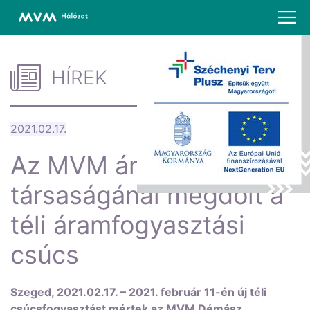
HÍREK
2021.02.17.
Az MVM áramhálózati
társaságánál megdőlt a
téli áramfogyasztási
csúcs
Szeged, 2021.02.17. – 2021. február 11-én új téli
csúcsfogyasztást mértek az MVM Démász