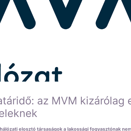
atáridő: az MVM kizárólag e
eleknek
 hálózati elosztó társaságok a lakossági fogyasztónak ne