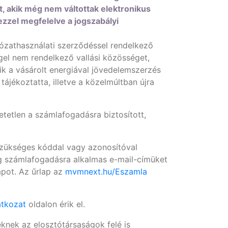
t, akik még nem váltottak elektronikus
zzel megfelelve a jogszabályi
álózathasználati szerződéssel rendelkező
gel nem rendelkező vallási közösséget,
ik a vásárolt energiával jövedelemszerzés
ájékoztatta, illetve a közelmúltban újra
etetlen a számlafogadásra biztosított,
szükséges kóddal vagy azonosítóval
g számlafogadásra alkalmas e-mail-címüket
lapot. Az űrlap az
mvmnext.hu/Eszamla
atkozat
oldalon érik el.
eknek az elosztótársaságok felé is