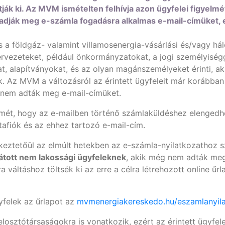
ják ki. Az MVM ismételten felhívja azon ügyfelei figyelmé
adják meg e-számla fogadásra alkalmas e-mail-címüket, e
 és a földgáz- valamint villamosenergia-vásárlási és/vagy h
ervezeteket, például önkormányzatokat, a jogi személyiség
, alapítványokat, és az olyan magánszemélyeket érinti, ak
 Az MVM a változásról az érintett ügyfeleit már korábban t
g nem adták meg e-mail-címüket.
yelmét, hogy az e-mailben történő számlaküldéshez elengedh
tafiók és az ehhez tartozó e-mail-cím.
keztetőül az elmúlt hetekben az e-számla-nyilatkozathoz 
átott nem lakossági ügyfeleknek
, akik még nem adták me
a váltáshoz töltsék ki az erre a célra létrehozott online űr
yfelek az űrlapot az
mvmenergiakereskedo.hu/eszamlanyil
losztótársaságokra is vonatkozik, ezért az érintett ügyfel