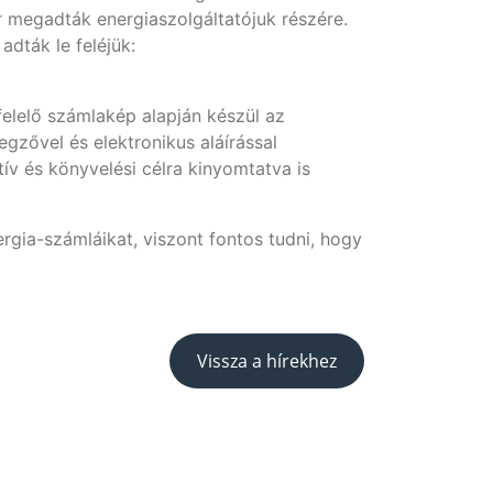
 megadták energiaszolgáltatójuk részére.
dták le feléjük:
elelő számlakép alapján készül az
gzővel és elektronikus aláírással
tív és könyvelési célra kinyomtatva is
rgia-számláikat, viszont fontos tudni, hogy
Vissza a hírekhez