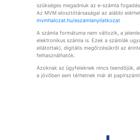
szükséges megadniuk az e-számla fogadásár
Az MVM elosztótársaságai az alábbi elérhet
mvmhalozat.hu/eszamlanyilatkozat
A számla formátuma nem változik, a jelenl
elektronikus számla is. Ezek a számlák ugya
ellátottak), digitális megőrzésükről az éri
felhasználhatók.
Azoknak az ügyfeleknek nincs teendőjük, ak
a jövőben sem térhetnek már át papírszáml