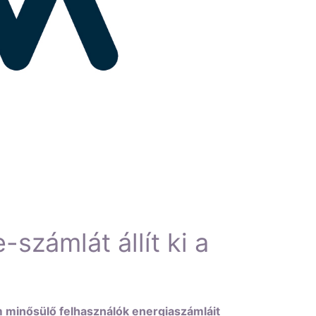
-számlát állít ki a
m minősülő felhasználók energiaszámláit