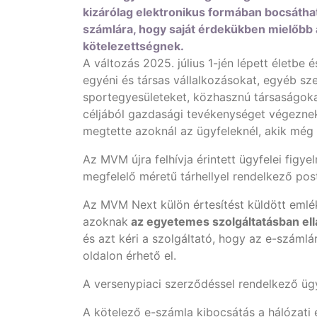
kizárólag elektronikus formában bocsáthat
számlára, hogy saját érdekükben mielőbb 
kötelezettségnek.
A változás 2025. július 1-jén lépett életbe
egyéni és társas vállalkozásokat, egyéb sz
sportegyesületeket, közhasznú társaságokat
céljából gazdasági tevékenységet végeznek.
megtette azoknál az ügyfeleknél, akik mé
Az MVM újra felhívja érintett ügyfelei fig
megfelelő méretű tárhellyel rendelkező pos
Az MVM Next külön értesítést küldött emlé
azoknak
az egyetemes szolgáltatásban ell
és azt kéri a szolgáltató, hogy az e-számlár
oldalon érhető el.
A versenypiaci szerződéssel rendelkező üg
A kötelező e-számla kibocsátás a hálózati e