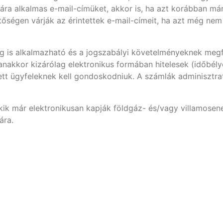
a alkalmas e-mail-címüket, akkor is, ha azt korábban már
őségen várják az érintettek e-mail-címeit, ha azt még nem a
eg is alkalmazható és a jogszabályi követelményeknek megf
nakkor kizárólag elektronikus formában hitelesek (időbélye
ntett ügyfeleknek kell gondoskodniuk. A számlák adminisztra
ik már elektronikusan kapják földgáz- és/vagy villamosene
ára.