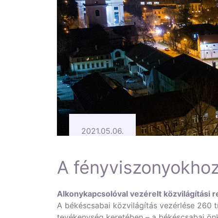
2021.05.06.
A fényviszonyokhoz
Alkonykapcsolóval vezérelt közvilágítási 
A békéscsabai közvilágítás vezérlése 260 
tevékenység keretében – a békéscsabai önk