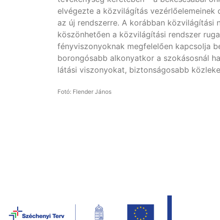
elvégezte a közvilágítás vezérlőelemeinek c
az új rendszerre. A korábban közvilágítási
köszönhetően a közvilágítási rendszer ru
fényviszonyoknak megfelelően kapcsolja be 
borongósabb alkonyatkor a szokásosnál ham
látási viszonyokat, biztonságosabb közlek
Fotó: Flender János