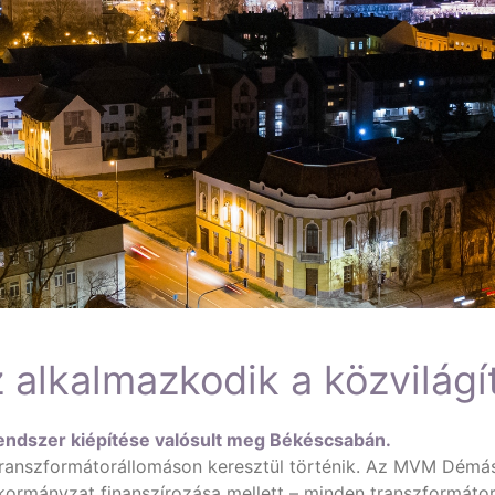
 alkalmazkodik a közvilág
rendszer kiépítése valósult meg Békéscsabán.
transzformátorállomáson keresztül történik. Az MVM Démász
ormányzat finanszírozása mellett – minden transzformátor