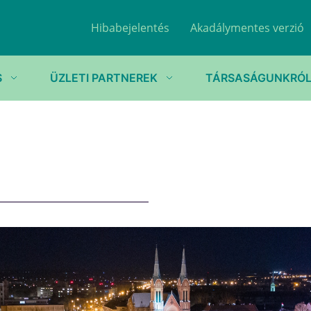
Hibabejelentés
Akadálymentes verzió
S
ÜZLETI PARTNEREK
TÁRSASÁGUNKRÓ