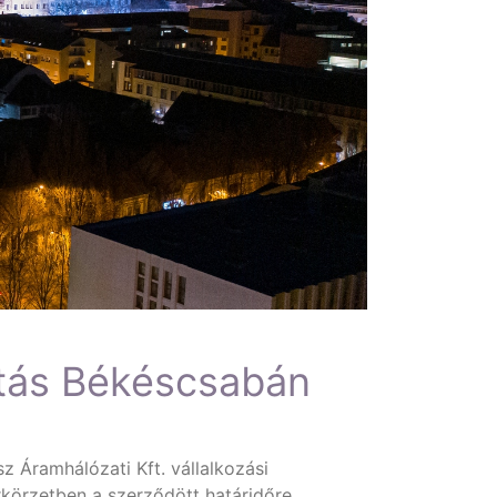
ítás Békéscsabán
 Áramhálózati Kft. vállalkozási
körzetben a szerződött határidőre