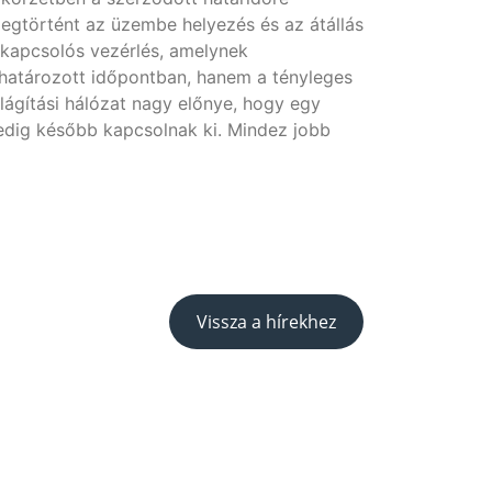
 megtörtént az üzembe helyezés és az átállás
nykapcsolós vezérlés, amelynek
határozott időpontban, hanem a tényleges
lágítási hálózat nagy előnye, hogy egy
edig később kapcsolnak ki. Mindez jobb
Vissza a hírekhez