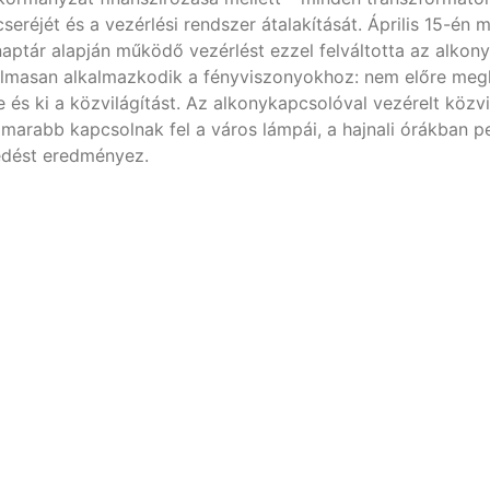
seréjét és a vezérlési rendszer átalakítását. Április 15-én
 naptár alapján működő vezérlést ezzel felváltotta az alko
galmasan alkalmazkodik a fényviszonyokhoz: nem előre meg
és ki a közvilágítást. Az alkonykapcsolóval vezérelt közvi
arabb kapcsolnak fel a város lámpái, a hajnali órákban p
edést eredményez.