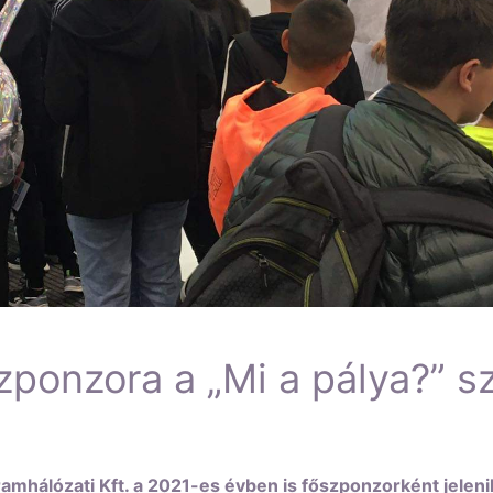
zponzora a „Mi a pálya?” s
mhálózati Kft. a 2021-es évben is főszponzorként jelen