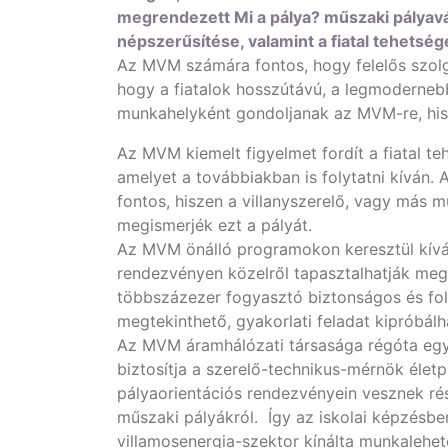
megrendezett Mi a pálya? műszaki pályav
népszerűsítése, valamint a fiatal tehetsége
Az MVM számára fontos, hogy felelős szolg
hogy a fiatalok hosszútávú, a legmodernebb
munkahelyként gondoljanak az MVM-re, his
Az MVM kiemelt figyelmet fordít a fiatal 
amelyet a továbbiakban is folytatni kíván.
fontos, hiszen a villanyszerelő, vagy más 
megismerjék ezt a pályát.
Az MVM önálló programokon keresztül kíván
rendezvényen közelről tapasztalhatják meg
többszázezer fogyasztó biztonságos és fol
megtekinthető, gyakorlati feladat kipróbál
Az MVM áramhálózati társasága régóta együ
biztosítja a szerelő-technikus-mérnök éle
pályaorientációs rendezvényein vesznek ré
műszaki pályákról. Így az iskolai képzésbe
villamosenergia-szektor kínálta munkalehe