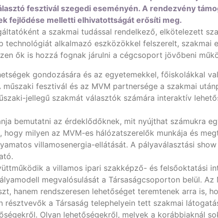
álasztó fesztivál szegedi eseményén. A rendezvény támo
k fejlődése melletti elhivatottságát erősíti meg.
áltatóként a szakmai tudással rendelkező, elkötelezett sz
 technológiát alkalmazó eszközökkel felszerelt, szakmai e
zen ők is hozzá fognak járulni a cégcsoport jövőbeni műk
tehetségek gondozására és az egyetemekkel, főiskolákkal v
 A műszaki fesztivál és az MVM partnersége a szakmai után
műszaki-jellegű szakmát választók számára interaktív lehető
ja bemutatni az érdeklődőknek, mit nyújthat számukra egy 
, hogy milyen az MVM-es hálózatszerelők munkája és megtu
yamatos villamosenergia-ellátását. A pályaválasztási sho
ható.
ttműködik a villamos ipari szakképző- és felsőoktatási 
tpályamodell megvalósulását a Társaságcsoporton belül. A
szt, hanem rendszeresen lehetőséget teremtenek arra is, h
n résztvevők a Társaság telephelyein tett szakmai látoga
tőségekről. Olyan lehetőségekről, melyek a korábbiaknál s