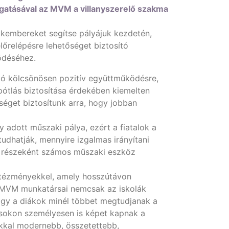
gatásával az MVM a villanyszerelő szakma
akembereket segítse pályájuk kezdetén,
lőrelépésre lehetőséget biztosító
ödéséhez.
aló kölcsönösen pozitív együttműködésre,
pótlás biztosítása érdekében kiemelten
séget biztosítunk arra, hogy jobban
adott műszaki pálya, ezért a fiatalok a
dhatják, mennyire izgalmas irányítani
w részeként számos műszaki eszköz
intézményekkel, amely hosszútávon
z MVM munkatársai nemcsak az iskolák
ogy a diákok minél többet megtudjanak a
tásokon személyesen is képet kapnak a
okkal modernebb, összetettebb,