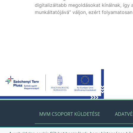
digitalizáltabb megoldásokat kínálnak, így 
munkáltatójává” váljon, ezért folyamatosan
MVM CSOPORT KÜLDETÉSE
ADATV