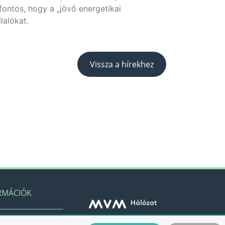
fontos, hogy a „jövő energetikai
lalókat.
Vissza a hírekhez
RMÁCIÓK
© 2021 MVM