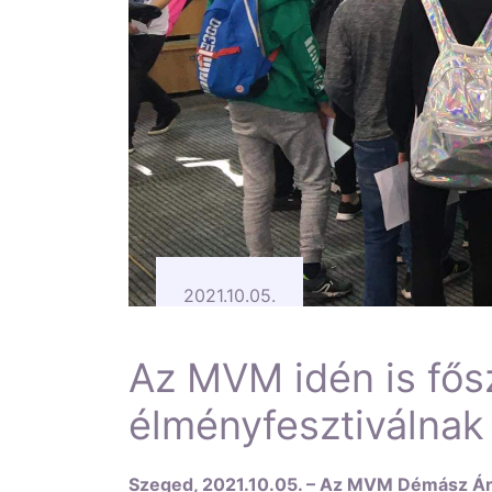
2021.10.05.
Az MVM idén is fős
élményfesztiválnak
Szeged, 2021.10.05. – Az MVM Démász Ára