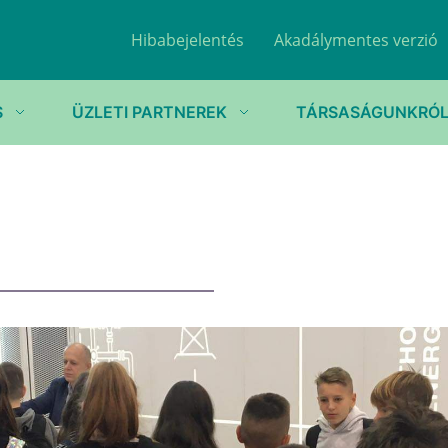
Hibabejelentés
Akadálymentes verzió
S
ÜZLETI PARTNEREK
TÁRSASÁGUNKRÓ