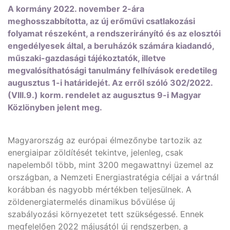
A kormány 2022. november 2-ára
meghosszabbította, az új erőművi csatlakozási
folyamat részeként, a rendszerirányító és az elosztói
engedélyesek által, a beruházók számára kiadandó,
műszaki-gazdasági tájékoztatók, illetve
megvalósíthatósági tanulmány felhívások eredetileg
augusztus 1-i határidejét. Az erről szóló 302/2022.
(VIII.9.) korm. rendelet az augusztus 9-i Magyar
Közlönyben jelent meg.
Magyarország az európai élmezőnybe tartozik az
energiaipar zöldítését tekintve, jelenleg, csak
napelemből több, mint 3200 megawattnyi üzemel az
országban, a Nemzeti Energiastratégia céljai a vártnál
korábban és nagyobb mértékben teljesülnek. A
zöldenergiatermelés dinamikus bővülése új
szabályozási környezetet tett szükségessé. Ennek
megfelelően 2022 májusától új rendszerben, a