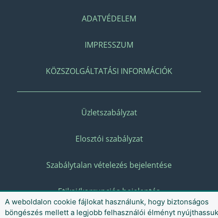
ADATVÉDELEM
IMPRESSZUM
KÖZSZOLGÁLTATÁSI INFORMÁCIÓK
Üzletszabályzat
Elosztói szabályzat
Szabálytalan vételezés bejelentése
Etikai/korrupciós bejelentés
A weboldalon cookie fájlokat használunk, hogy biztonságos
böngészés mellett a legjobb felhasználói élményt nyújthassu