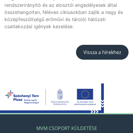
rendszerirányító és az elosztói engedélyesek által
összehangoltan, féléves ciklusokban zajlik a nagy és
középfeszültségű erőművi és tárolói hálózati
csatlakozási igények kezelése.
Vissza a hírekhez
MVM CSOPORT KÜLDETÉSE