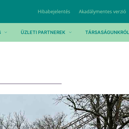
Hibabejelentés
Akadálymentes verzió
S
ÜZLETI PARTNEREK
TÁRSASÁGUNKRÓ