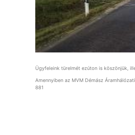
Ügyfeleink türelmét ezúton is köszönjük, il
Amennyiben az MVM Démász Áramhálózati Kft
881