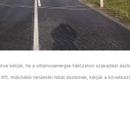
letve kérjük, ha a villamosenergia-hálózaton szakadást észl
. működési területén hibát észlelnek, kérjük a következ