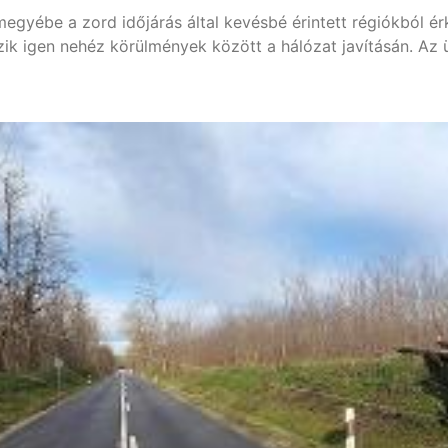
megyébe a zord időjárás által kevésbé érintett régiókból ér
zik igen nehéz körülmények között a hálózat javításán. A