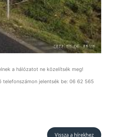
elnek a hálózatot ne közelítsék meg!
ő telefonszámon jelentsék be: 06 62 565
Vissza a hírekhez