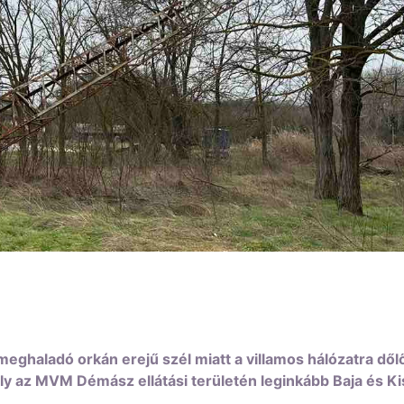
haladó orkán erejű szél miatt a villamos hálózatra dőlő 
ly az MVM Démász ellátási területén leginkább Baja és K