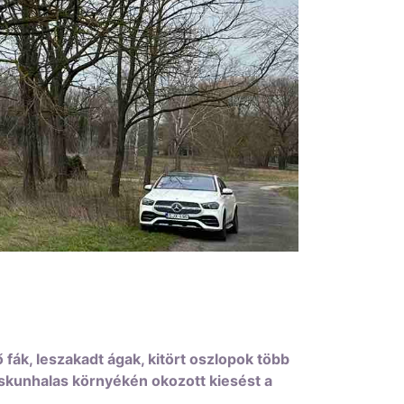
fák, leszakadt ágak, kitört oszlopok több
iskunhalas környékén okozott kiesést a