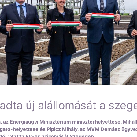
ta új alállomását a szege
, az Energiaügyi Minisztérium miniszterhelyettese, Mihálf
gató-helyettese és Pipicz Mihály, az MVM Démász ügyvez
ói 132/22 kV-os alállomását Szegeden.