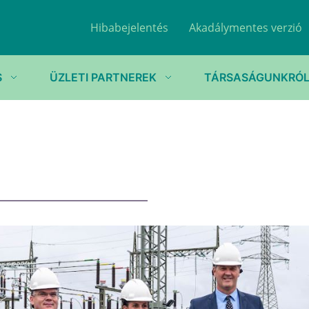
Hibabejelentés
Akadálymentes verzió
S
ÜZLETI PARTNEREK
TÁRSASÁGUNKRÓ