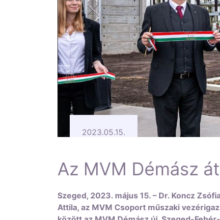
2023.05.15.
Az MVM Démász átad
Szeged, 2023. május 15. – Dr. Koncz Zsófia
Attila, az MVM Csoport műszaki vezérigaz
között az MVM Démász új, Szeged-Fehér-t