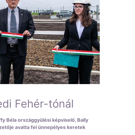
di Fehér-tónál
fy Béla országgyűlési képviselő, Bally
etője avatta fel ünnepélyes keretek