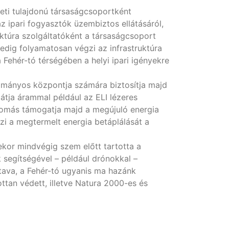
eti tulajdonú társaságcsoportként
 ipari fogyasztók üzembiztos ellátásáról,
uktúra szolgáltatóként a társaságcsoport
pedig folyamatosan végzi az infrastruktúra
Fehér-tó térségében a helyi ipari igényekre
dományos központja számára biztosítja majd
látja árammal például az ELI lézeres
llomás támogatja majd a megújuló energia
i a megtermelt energia betáplálását a
or mindvégig szem előtt tartotta a
 segítségével – például drónokkal –
tava, a Fehér-tó ugyanis ma hazánk
an védett, illetve Natura 2000-es és