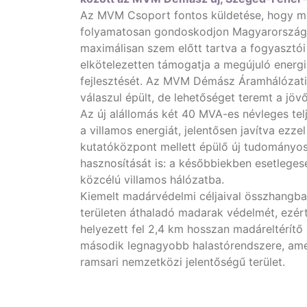
Az MVM Csoport fontos küldetése, hogy meg
folyamatosan gondoskodjon Magyarország en
maximálisan szem előtt tartva a fogyasztói
elkötelezetten támogatja a megújuló energi
fejlesztését. Az MVM Démász Áramhálózati K
válaszul épült, de lehetőséget teremt a jövő
Az új alállomás két 40 MVA-es névleges te
a villamos energiát, jelentősen javítva ezz
kutatóközpont mellett épülő új tudományos 
hasznosítását is: a későbbiekben esetlege
közcélú villamos hálózatba.
Kiemelt madárvédelmi céljaival összhangb
területen áthaladó madarak védelmét, ezért
helyezett fel 2,4 km hosszan madáreltérít
második legnagyobb halastórendszere, amel
ramsari nemzetközi jelentőségű terület.