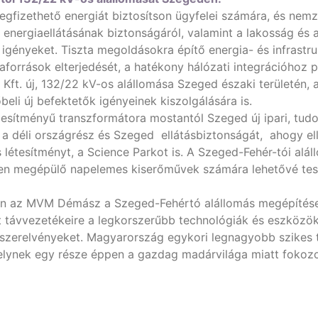
fizethető energiát biztosítson ügyfelei számára, és nemz
ergiaellátásának biztonságáról, valamint a lakosság és az
 igényeket. Tiszta megoldásokra építő energia- és infrastr
aforrások elterjedését, a hatékony hálózati integrációhoz 
ft. új, 132/22 kV-os alállomása Szeged északi területén, a 
beli új befektetők igényeinek kiszolgálására is.
ljesítményű transzformátora mostantól Szeged új ipari, tu
el a déli országrész és Szeged ellátásbiztonságát, ahogy el
létesítményt, a Science Parkot is. A Szeged-Fehér-tói alá
sen megépülő napelemes kiserőművek számára lehetővé tesz
an az MVM Démász a Szeged-Fehértó alállomás megépítések
 távvezetékeire a legkorszerűbb technológiák és eszközök
ő szerelvényeket. Magyarország egykori legnagyobb szikes 
ynek egy része éppen a gazdag madárvilága miatt fokozott