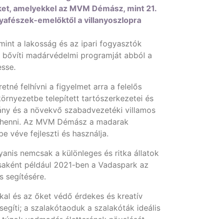
zöket, amelyekkel az MVM Démász, mint 21.
lyafészek-emelőktől a villanyoszlopra
int a lakosság és az ipari fogyasztók
e bővíti madárvédelmi programját abból a
esse.
né felhívni a figyelmet arra a felelős
örnyezetbe telepített tartószerkezetei és
mány és a növekvő szabadvezetéki villamos
gpihenni. Az MVM Démász a madarak
e véve fejleszti és használja.
nis nemcsak a különleges és ritka állatok
ásaként például 2021-ben a Vadaspark az
 segítésére.
kal és az őket védő érdekes és kreatív
egíti; a szalakótaoduk a szalakóták ideális