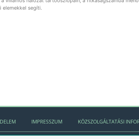
a villamos hálózat tartóoszlopain; a ritkaságszámba menő
 elemekkel segíti.
ÉDELEM
IMPRESSZUM
KÖZSZOLGÁLTATÁSI INFO