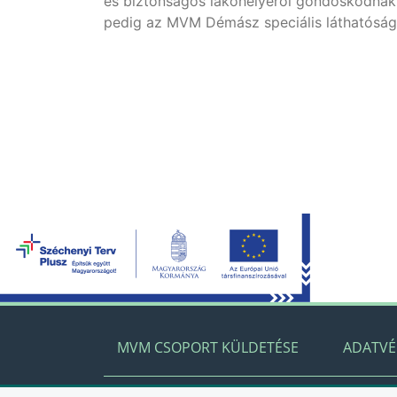
és biztonságos lakóhelyéről gondoskodnak 
pedig az MVM Démász speciális láthatósági
MVM CSOPORT KÜLDETÉSE
ADATV