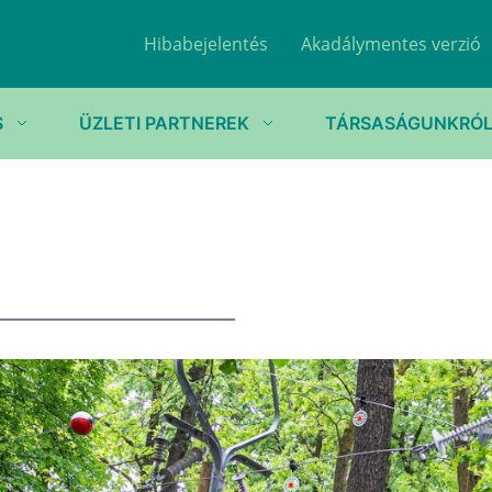
Hibabejelentés
Akadálymentes verzió
S
ÜZLETI PARTNEREK
TÁRSASÁGUNKRÓ