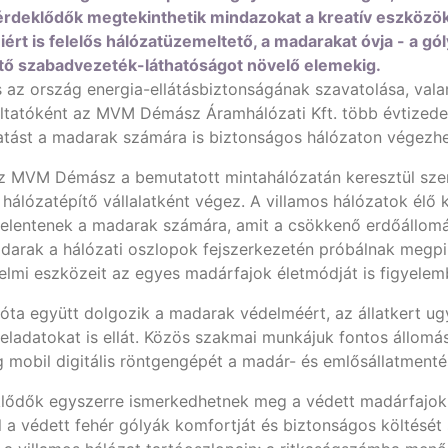
 az érdeklődők megtekinthetik mindazokat a kreatív eszkö
ért is felelős hálózatüzemeltető, a madarakat óvja - a gó
gítő szabadvezeték-láthatóságot növelő elemekig.
z ország energia-ellátásbiztonságának szavatolása, valam
lgáltatóként az MVM Démász Áramhálózati Kft. több évtized
tatást a madarak számára is biztonságos hálózaton végezh
az MVM Démász a bemutatott mintahálózatán keresztül szeret
álózatépítő vállalatként végez. A villamos hálózatok élő k
t jelentenek a madarak számára, amit a csökkenő erdőállo
madarak a hálózati oszlopok fejszerkezetén próbálnak me
elmi eszközeit az egyes madárfajok életmódját is figyelemb
 együtt dolgozik a madarak védelméért, az állatkert ugya
feladatokat is ellát. Közös szakmai munkájuk fontos állom
obil digitális röntgengépét a madár- és emlősállatmentés
eklődők egyszerre ismerkedhetnek meg a védett madárfajok
a védett fehér gólyák komfortját és biztonságos költését s