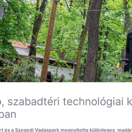
, szabadtéri technológiai k
ban
t és a Szegedi Vadaspark megnyitotta különleges, madár