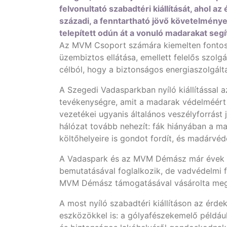
felvonultató szabadtéri kiállítását, ahol
századi, a fenntartható jövő követelményei
telepített odún át a vonuló madarakat se
Az MVM Csoport számára kiemelten fontos a
üzembiztos ellátása, emellett felelős szo
célból, hogy a biztonságos energiaszolgál
A Szegedi Vadasparkban nyíló kiállítással 
tevékenységre, amit a madarak védelméért h
vezetékei ugyanis általános veszélyforrás
hálózat tovább nehezít: fák hiányában a 
költőhelyeire is gondot fordít, és madárvéd
A Vadaspark és az MVM Démász már évek óta
bemutatásával foglalkozik, de vadvédelmi 
MVM Démász támogatásával vásárolta meg m
A most nyíló szabadtéri kiállításon az érd
eszközökkel is: a gólyafészekemelő például 