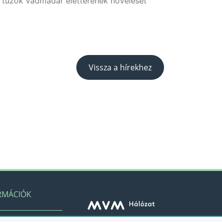
 túzok vadmadár életterének növelését
Vissza a hírekhez
RMÁCIÓK