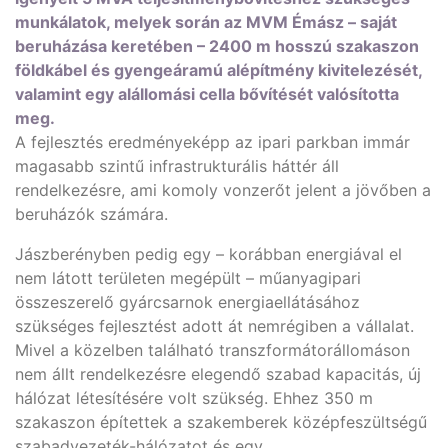
munkálatok, melyek során az MVM Émász – saját
beruházása keretében – 2400 m hosszú szakaszon
földkábel és gyengeáramú alépítmény kivitelezését,
valamint egy alállomási cella bővítését valósította
meg.
A fejlesztés eredményeképp az ipari parkban immár
magasabb szintű infrastrukturális háttér áll
rendelkezésre, ami komoly vonzerőt jelent a jövőben a
beruházók számára.
Jászberényben pedig egy – korábban energiával el
nem látott területen megépült – műanyagipari
összeszerelő gyárcsarnok energiaellátásához
szükséges fejlesztést adott át nemrégiben a vállalat.
Mivel a közelben található transzformátorállomáson
nem állt rendelkezésre elegendő szabad kapacitás, új
hálózat létesítésére volt szükség. Ehhez 350 m
szakaszon építettek a szakemberek középfeszültségű
szabadvezeték-hálózatot és egy