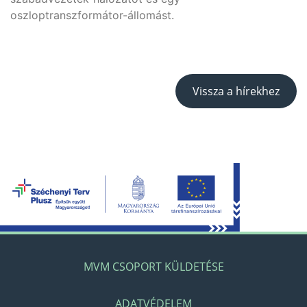
oszloptranszformátor-állomást.
Vissza a hírekhez
MVM CSOPORT KÜLDETÉSE
ADATVÉDELEM