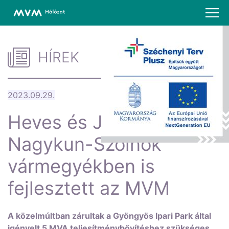
HÍREK
2023.09.29.
Heves és Jász-
Nagykun-Szolnok
vármegyékben is
fejlesztett az MVM
A közelmúltban zárultak a Gyöngyös Ipari Park által
igényelt 5 MVA teljesítménybővítéshez szükséges