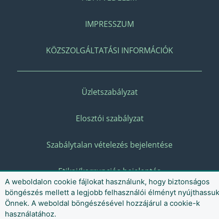
IMPRESSZUM
KÖZSZOLGÁLTATÁSI INFORMÁCIÓK
Üzletszabályzat
Elosztói szabályzat
Szabálytalan vételezés bejelentése
Etikai/korrupciós bejelentés
A weboldalon cookie fájlokat használunk, hogy biztonságos
böngészés mellett a legjobb felhasználói élményt nyújthassu
Önnek. A weboldal böngészésével hozzájárul a cookie-k
használatához.