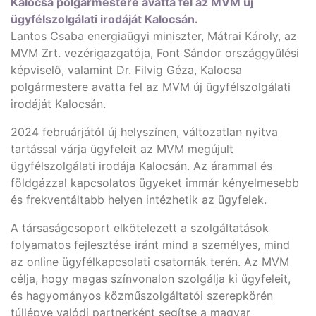
Kalocsa polgármestere avatta fel az MVM új
ügyfélszolgálati irodáját Kalocsán.
Lantos Csaba energiaügyi miniszter, Mátrai Károly, az
MVM Zrt. vezérigazgatója, Font Sándor országgyűlési
képviselő, valamint Dr. Filvig Géza, Kalocsa
polgármestere avatta fel az MVM új ügyfélszolgálati
irodáját Kalocsán.
2024 februárjától új helyszínen, változatlan nyitva
tartással várja ügyfeleit az MVM megújult
ügyfélszolgálati irodája Kalocsán. Az árammal és
földgázzal kapcsolatos ügyeket immár kényelmesebb
és frekventáltabb helyen intézhetik az ügyfelek.
A társaságcsoport elkötelezett a szolgáltatások
folyamatos fejlesztése iránt mind a személyes, mind
az online ügyfélkapcsolati csatornák terén. Az MVM
célja, hogy magas színvonalon szolgálja ki ügyfeleit,
és hagyományos közműszolgáltatói szerepkörén
túllépve valódi partnerként segítse a magyar