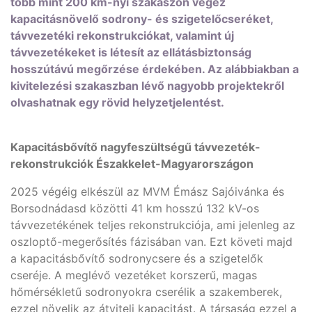
több mint 200 km-nyi szakaszon végez
kapacitásnövelő sodrony- és szigetelőcseréket,
távvezetéki rekonstrukciókat, valamint új
távvezetékeket is létesít az ellátásbiztonság
hosszútávú megőrzése érdekében. Az alábbiakban a
kivitelezési szakaszban lévő nagyobb projektekről
olvashatnak egy rövid helyzetjelentést.
Kapacitásbővítő nagyfeszültségű távvezeték-
rekonstrukciók Északkelet-Magyarországon
2025 végéig elkészül az MVM Émász Sajóivánka és
Borsodnádasd közötti 41 km hosszú 132 kV-os
távvezetékének teljes rekonstrukciója, ami jelenleg az
oszloptő-megerősítés fázisában van. Ezt követi majd
a kapacitásbővítő sodronycsere és a szigetelők
cseréje. A meglévő vezetéket korszerű, magas
hőmérsékletű sodronyokra cserélik a szakemberek,
ezzel növelik az átviteli kapacitást. A társaság ezzel a