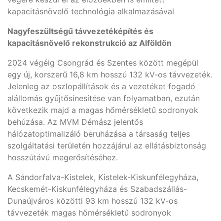
kapacitásnövelő technológia alkalmazásával
Nagyfeszültségű távvezetéképítés és
kapacitásnövelő rekonstrukció az Alföldön
2024 végéig Csongrád és Szentes között megépül
egy új, korszerű 16,8 km hosszú 132 kV-os távvezeték.
Jelenleg az oszlopállítások és a vezetéket fogadó
alállomás gyűjtősínesítése van folyamatban, ezután
következik majd a magas hőmérsékletű sodronyok
behúzása. Az MVM Démász jelentős
hálózatoptimalizáló beruházása a társaság teljes
szolgáltatási területén hozzájárul az ellátásbiztonság
hosszútávú megerősítéséhez.
A Sándorfalva-Kistelek, Kistelek-Kiskunfélegyháza,
Kecskemét-Kiskunfélegyháza és Szabadszállás-
Dunaújváros közötti 93 km hosszú 132 kV-os
távvezeték magas hőmérsékletű sodronyok