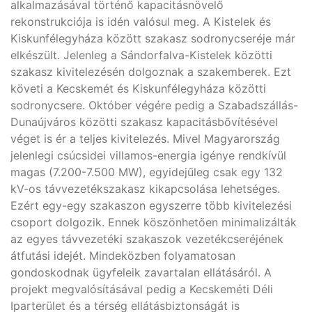
alkalmazásával történő kapacitásnövelő
rekonstrukciója is idén valósul meg. A Kistelek és
Kiskunfélegyháza között szakasz sodronycseréje már
elkészült. Jelenleg a Sándorfalva-Kistelek közötti
szakasz kivitelezésén dolgoznak a szakemberek. Ezt
követi a Kecskemét és Kiskunfélegyháza közötti
sodronycsere. Október végére pedig a Szabadszállás-
Dunaújváros közötti szakasz kapacitásbővítésével
véget is ér a teljes kivitelezés. Mivel Magyarország
jelenlegi csúcsidei villamos-energia igénye rendkívül
magas (7.200-7.500 MW), egyidejűleg csak egy 132
kV-os távvezetékszakasz kikapcsolása lehetséges.
Ezért egy-egy szakaszon egyszerre több kivitelezési
csoport dolgozik. Ennek köszönhetően minimalizálták
az egyes távvezetéki szakaszok vezetékcseréjének
átfutási idejét. Mindeközben folyamatosan
gondoskodnak ügyfeleik zavartalan ellátásáról. A
projekt megvalósításával pedig a Kecskeméti Déli
Iparterület és a térség ellátásbiztonságát is