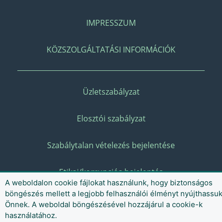
IMPRESSZUM
KÖZSZOLGÁLTATÁSI INFORMÁCIÓK
Üzletszabályzat
Elosztói szabályzat
Szabálytalan vételezés bejelentése
Etikai/korrupciós bejelentés
A weboldalon cookie fájlokat használunk, hogy biztonságos
böngészés mellett a legjobb felhasználói élményt nyújthassu
Önnek. A weboldal böngészésével hozzájárul a cookie-k
használatához.