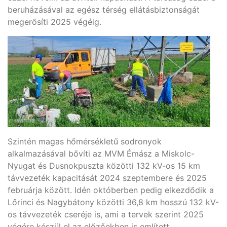
beruházásával az egész térség ellátásbiztonságát
megerősíti 2025 végéig.
Szintén magas hőmérsékletű sodronyok
alkalmazásával bővíti az MVM Émász a Miskolc-
Nyugat és Dusnokpuszta közötti 132 kV-os 15 km
távvezeték kapacitását 2024 szeptembere és 2025
februárja között. Idén októberben pedig elkezdődik a
Lőrinci és Nagybátony közötti 36,8 km hosszú 132 kV-
os távvezeték cseréje is, ami a tervek szerint 2025
végére készül el az előzőekben is említett