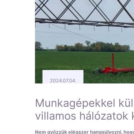
2024.07.04.
Munkagépekkel külö
villamos hálózatok 
Nem győzzük elégszer hangsúlyozni, hogy 