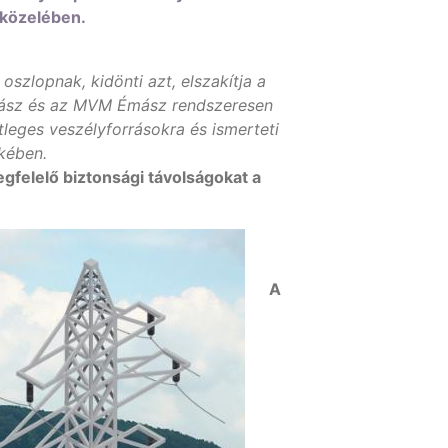
 közelében.
szlopnak, kidönti azt, elszakítja a
émász és az MVM Émász rendszeresen
leges veszélyforrásokra és ismerteti
ekében.
gfelelő biztonsági távolságokat a
A