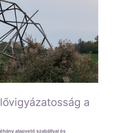
lővigyázatosság a
hány alapvető szabállyal és