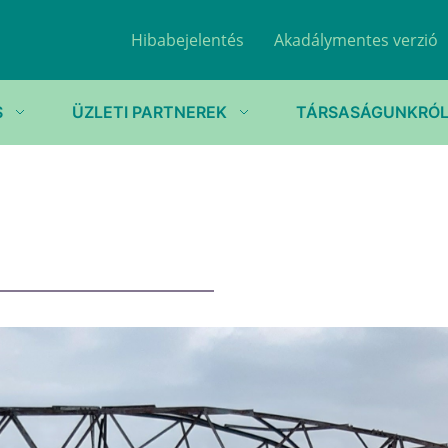
Hibabejelentés
Akadálymentes verzió
S
ÜZLETI PARTNEREK
TÁRSASÁGUNKRÓ