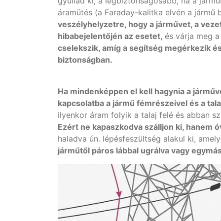
gyullad ki, a legbiztonságosabb, ha a járm
áramütés (a Faraday-kalitka elvén a jármű 
veszélyhelyzetre, hogy a járművet, a veze
hibabejelentőjén az esetet,
és várja meg a
cselekszik, amíg a segítség megérkezik é
biztonságban.
Ha mindenképpen el kell hagynia a járműv
kapcsolatba a jármű fémrészeivel és a talaj
ilyenkor áram folyik a talaj felé és abban s
Ezért ne kapaszkodva szálljon ki, hanem ó
haladva ún. lépésfeszültség alakul ki, ame
járműtől páros lábbal ugrálva vagy egymás