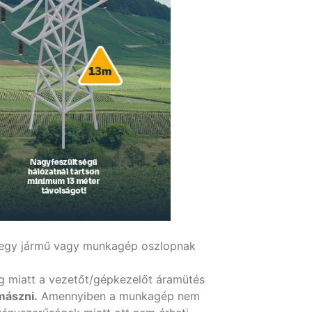
 egy jármű vagy munkagép oszlopnak
ség miatt a vezetőt/gépkezelőt áramütés
mászni.
Amennyiben a munkagép nem