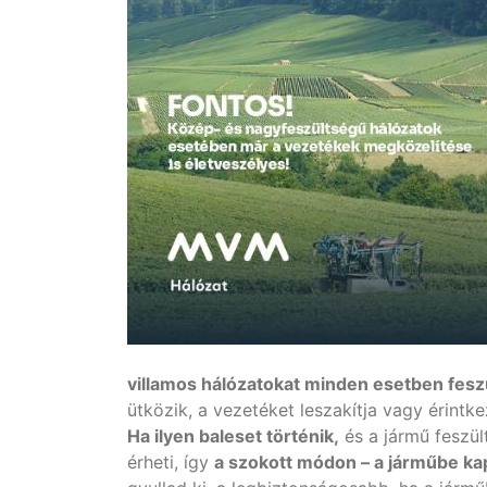
villamos hálózatokat minden esetben feszült
ütközik, a vezetéket leszakítja vagy érintke
Ha ilyen baleset történik,
és a jármű feszül
érheti, így
a szokott módon – a járműbe k