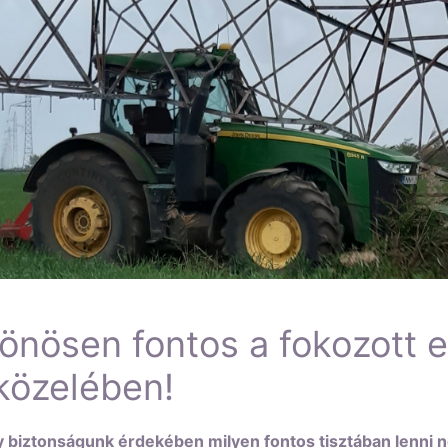
nösen fontos a fokozott e
közelében!
biztonságunk érdekében milyen fontos tisztában lenni né