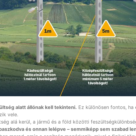
ség alatt állónak kell tekinteni.
Ez különösen fontos, ha
zik vele.
tség alá kerül, a jármű és a föld közötti feszültségkülönb
apaszkodva és onnan lelépve – semmiképp sem szabad le