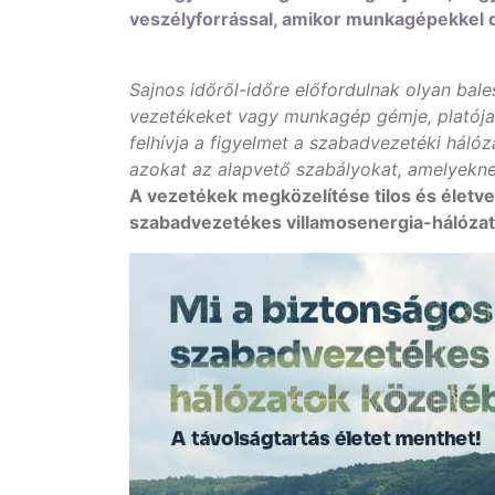
veszélyforrással, amikor munkagépekkel 
Sajnos időről-időre előfordulnak olyan bale
vezetékeket vagy munkagép gémje, platója
felhívja a figyelmet a szabadvezetéki háló
azokat az alapvető szabályokat, amelyekne
A vezetékek megközelítése tilos és életve
szabadvezetékes villamosenergia-hálóza