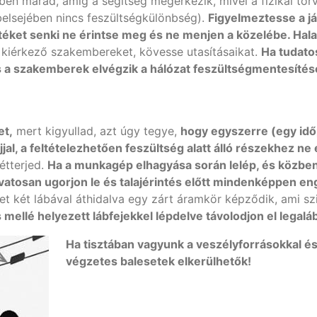
űben marad, amíg a segítség megérkezik, mivel a fizikai tö
belsejében nincs feszültségkülönbség).
Figyelmeztesse a j
téket senki ne érintse meg és ne menjen a közelébe. Hala
 kiérkező szakembereket, kövesse utasításaikat.
Ha tudatos
s a szakemberek elvégzik a hálózat feszültségmentesítés
et,
mert kigyullad, azt úgy tegye,
hogy egyszerre (egy időp
jal, a feltételezhetően feszültség alatt álló részekhez ne
zétterjed.
Ha a munkagép elhagyása során lelép, és közbe
vatosan ugorjon le és talajérintés előtt mindenképpen eng
lyet két lábával áthidalva egy zárt áramkör képződik, ami s
 mellé helyezett lábfejekkel lépdelve távolodjon el legal
Ha tisztában vagyunk a veszélyforrásokkal és
végzetes balesetek elkerülhetők!