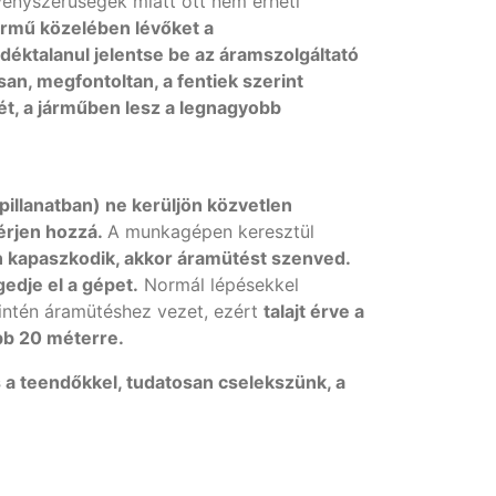
rvényszerűségek miatt ott nem érheti
ármű közelében lévőket a
déktalanul jelentse be az áramszolgáltató
an, megfontoltan, a fentiek szerint
ét, a járműben lesz a legnagyobb
illanatban) ne kerüljön közvetlen
 érjen hozzá.
A munkagépen keresztül
n kapaszkodik, akkor áramütést szenved.
edje el a gépet.
Normál lépésekkel
zintén áramütéshez vezet, ezért
talajt érve a
ább 20 méterre.
 a teendőkkel, tudatosan cselekszünk, a