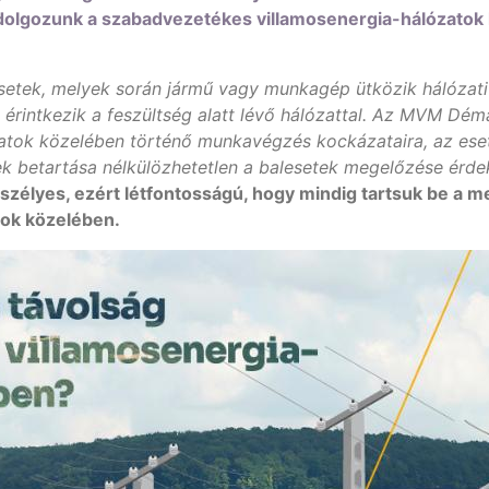
dolgozunk a szabadvezetékes villamosenergia-hálózatok
setek, melyek során jármű vagy munkagép ütközik hálózati o
 érintkezik a feszültség alatt lévő hálózattal. Az MVM D
zatok közelében történő munkavégzés kockázataira, az eset
k betartása nélkülözhetetlen a balesetek megelőzése érd
szélyes, ezért létfontosságú, hogy mindig tartsuk be a me
tok közelében.