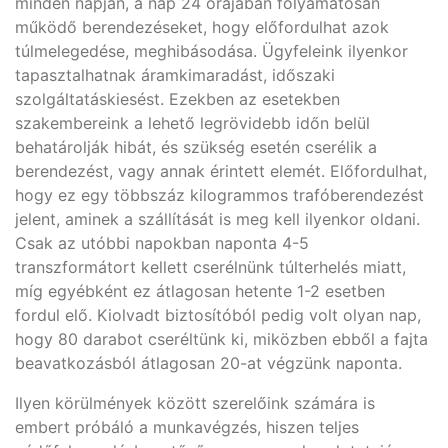
minden napján, a nap 24 órájában folyamatosan
működő berendezéseket, hogy előfordulhat azok
túlmelegedése, meghibásodása. Ügyfeleink ilyenkor
tapasztalhatnak áramkimaradást, időszaki
szolgáltatáskiesést. Ezekben az esetekben
szakembereink a lehető legrövidebb időn belül
behatárolják hibát, és szükség esetén cserélik a
berendezést, vagy annak érintett elemét. Előfordulhat,
hogy ez egy többszáz kilogrammos trafóberendezést
jelent, aminek a szállítását is meg kell ilyenkor oldani.
Csak az utóbbi napokban naponta 4-5
transzformátort kellett cserélnünk túlterhelés miatt,
míg egyébként ez átlagosan hetente 1-2 esetben
fordul elő. Kiolvadt biztosítóból pedig volt olyan nap,
hogy 80 darabot cseréltünk ki, miközben ebből a fajta
beavatkozásból átlagosan 20-at végzünk naponta.
Ilyen körülmények között szerelőink számára is
embert próbáló a munkavégzés, hiszen teljes