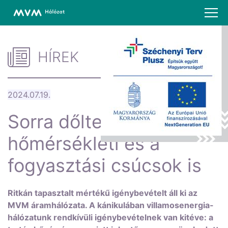
HÍREK
2024.07.19.
Sorra dőltek meg a
hőmérsékleti és a
fogyasztási csúcsok is
Ritkán tapasztalt mértékű igénybevételt áll ki az
MVM áramhálózata. A kánikulában villamosenergia-
hálózatunk rendkívüli igénybevételnek van kitéve: a