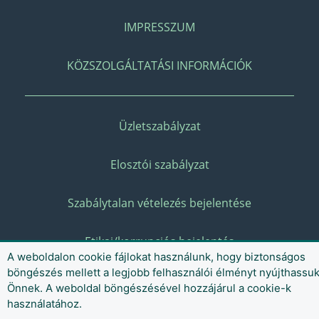
IMPRESSZUM
KÖZSZOLGÁLTATÁSI INFORMÁCIÓK
Üzletszabályzat
Elosztói szabályzat
Szabálytalan vételezés bejelentése
Etikai/korrupciós bejelentés
A weboldalon cookie fájlokat használunk, hogy biztonságos
böngészés mellett a legjobb felhasználói élményt nyújthassu
Önnek. A weboldal böngészésével hozzájárul a cookie-k
használatához.