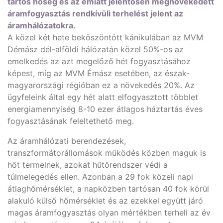
tartós hőség és az emiatt jelentősen megnövekedett
áramfogyasztás rendkívüli terhelést jelent az
áramhálózatokra.
A közel két hete beköszöntött kánikulában az MVM
Démász dél-alföldi hálózatán közel 50%-os az
emelkedés az azt megelőző hét fogyasztásához
képest, míg az MVM Émász esetében, az észak-
magyarországi régióban ez a növekedés 20%. Az
ügyfeleink által egy hét alatt elfogyasztott többlet
energiamennyiség 8-10 ezer átlagos háztartás éves
fogyasztásának feleltethető meg.
Az áramhálózati berendezések,
transzformátorállomások működés közben maguk is
hőt termelnek, azokat hűtőrendszer védi a
túlmelegedés ellen. Azonban a 29 fok közeli napi
átlaghőmérséklet, a napközben tartósan 40 fok körül
alakuló külső hőmérséklet és az ezekkel együtt járó
magas áramfogyasztás olyan mértékben terheli az év