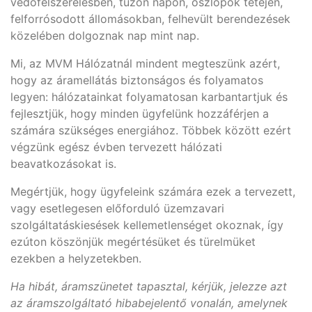
védőfelszerelésben, tűzőn napon, oszlopok tetején,
felforrósodott állomásokban, felhevült berendezések
közelében dolgoznak nap mint nap.
Mi, az MVM Hálózatnál mindent megteszünk azért,
hogy az áramellátás biztonságos és folyamatos
legyen: hálózatainkat folyamatosan karbantartjuk és
fejlesztjük, hogy minden ügyfelünk hozzáférjen a
számára szükséges energiához. Többek között ezért
végzünk egész évben tervezett hálózati
beavatkozásokat is.
Megértjük, hogy ügyfeleink számára ezek a tervezett,
vagy esetlegesen előforduló üzemzavari
szolgáltatáskiesések kellemetlenséget okoznak, így
ezúton köszönjük megértésüket és türelmüket
ezekben a helyzetekben.
Ha hibát, áramszünetet tapasztal, kérjük, jelezze azt
az áramszolgáltató hibabejelentő vonalán, amelynek