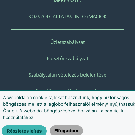
IMPRESSZUM
KÖZSZOLGÁLTATÁSI INFORMÁCIÓK
Üzletszabályzat
Elosztói szabályzat
Szabálytalan vételezés bejelentése
Etikai/korrupciós bejelentés
A weboldalon cookie fájlokat használunk, hogy biztonságos
böngészés mellett a legjobb felhasználói élményt nyújthassu
Önnek. A weboldal böngészésével hozzájárul a cookie-k
használatához.
Elfogadom
Részletes leírás
© 2021 MVM