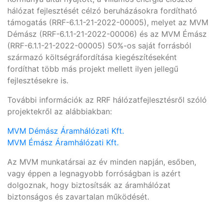
hálózat fejlesztését célzó beruházásokra fordítható
támogatás (RRF-6.1.1-21-2022-00005), melyet az MVM
Démász (RRF-6.1.1-21-2022-00006) és az MVM Émász
(RRF-6.1.1-21-2022-00005) 50%-os saját forrásból
származó költségráfordítása kiegészítéseként
fordíthat több más projekt mellett ilyen jellegű
fejlesztésekre is.
További információk az RRF hálózatfejlesztésről szóló
projektekről az alábbiakban:
MVM Démász Áramhálózati Kft.
MVM Émász Áramhálózati Kft.
Az MVM munkatársai az év minden napján, esőben,
vagy éppen a legnagyobb forróságban is azért
dolgoznak, hogy biztosítsák az áramhálózat
biztonságos és zavartalan működését.