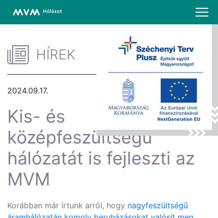
HÍREK
2024.09.17.
Kis- és
középfeszültségű
hálózatát is fejleszti az
MVM
Korábban már írtunk arról, hogy
nagyfeszültségű
áramhálózatán komoly beruházásokat valósít meg