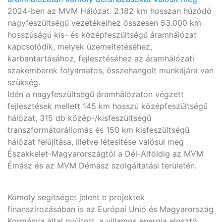
2024-ben az MVM Hálózat. 2.182 km hosszan húzódó
nagyfeszültségű vezetékeihez összesen 53.000 km
hosszúságú kis- és középfeszültségű áramhálózat
kapcsolódik, melyek üzemeltetéséhez,
karbantartásához, fejlesztéséhez az áramhálózati
szakemberek folyamatos, összehangolt munkájára van
szükség.
Idén a nagyfeszültségű áramhálózaton végzett
fejlesztések mellett 145 km hosszú középfeszültségű
hálózat, 315 db közép-/kisfeszültségű
transzformátorállomás és 150 km kisfeszültségű
hálózat felújítása, illetve létesítése valósul meg
Északkelet-Magyarországtól a Dél-Alföldig az MVM
Émász és az MVM Démász szolgáltatási területén.
Komoly segítséget jelent e projektek
finanszírozásában is az Európai Unió és Magyarország
Kormánya által nyújtott, a villamos energia elosztó