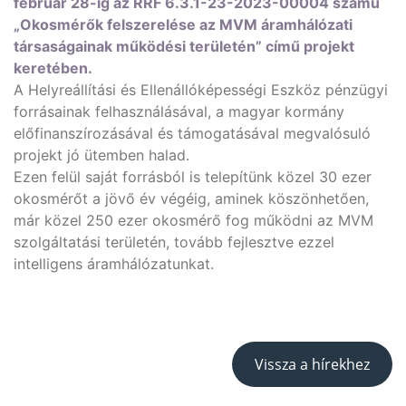
február 28-ig az RRF 6.3.1-23-2023-00004 számú
„Okosmérők felszerelése az MVM áramhálózati
társaságainak működési területén” című projekt
keretében.
A Helyreállítási és Ellenállóképességi Eszköz pénzügyi
forrásainak felhasználásával, a magyar kormány
előfinanszírozásával és támogatásával megvalósuló
projekt jó ütemben halad.
Ezen felül saját forrásból is telepítünk közel 30 ezer
okosmérőt a jövő év végéig, aminek köszönhetően,
már közel 250 ezer okosmérő fog működni az MVM
szolgáltatási területén, tovább fejlesztve ezzel
intelligens áramhálózatunkat.
Vissza a hírekhez