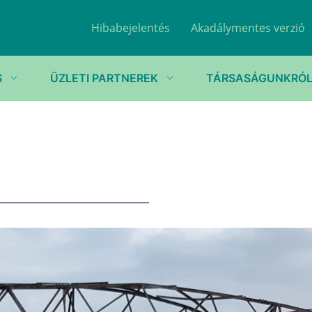
Hibabejelentés
Akadálymentes verzió
S
ÜZLETI PARTNEREK
TÁRSASÁGUNKRÓ