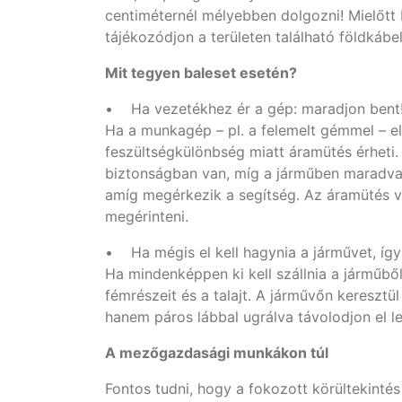
centiméternél mélyebben dolgozni! Mielőtt 
tájékozódjon a területen található földkábe
Mit tegyen baleset esetén?
• Ha vezetékhez ér a gép: maradjon bent
Ha a munkagép – pl. a felemelt gémmel – elé
feszültségkülönbség miatt áramütés érheti.
biztonságban van, míg a járműben maradva 
amíg megérkezik a segítség. Az áramütés v
megérinteni.
• Ha mégis el kell hagynia a járművet, így
Ha mindenképpen ki kell szállnia a járműből
fémrészeit és a talajt. A járművőn keresztü
hanem páros lábbal ugrálva távolodjon el l
A mezőgazdasági munkákon túl
Fontos tudni, hogy a fokozott körültekintés