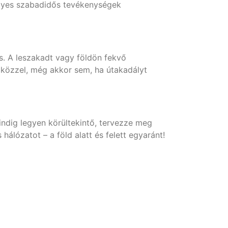
egyes szabadidős tevékenységek
s. A leszakadt vagy földön fekvő
szközzel, még akkor sem, ha útakadályt
indig legyen körültekintő, tervezze meg
álózatot – a föld alatt és felett egyaránt!