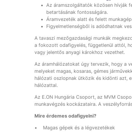
Az áramszolgáltatók közösen hívják f
betartásának fontosságára.
Áramvezeték alatt és felett munkagép
Figyelmetlenségből is adódhatnak ves
A tavaszi mezőgazdasági munkák megkezdé
a fokozott odafigyelés, függetlenül attól, 
vagy jelentős anyagi károkhoz vezethet.
Az áramhálózatokat úgy tervezik, hogy a ve
melyeket magas, kosaras, gémes járművek
hálózati oszlopnak ütközik és kidönti azt,
hálózattal.
Az E.ON Hungária Csoport, az MVM Csoport
munkavégzés kockázataira. A veszélyforrás
Mire érdemes odafigyelni?
• Magas gépek és a légvezetékek