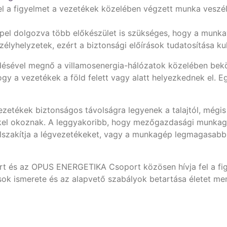
el a figyelmet a vezetékek közelében végzett munka veszél
pel dolgozva több előkészület is szükséges, hogy a munk
zélyhelyzetek, ezért a biztonsági előírások tudatosítása 
sével megnő a villamosenergia-hálózatok közelében beköv
hogy a vezetékek a föld felett vagy alatt helyezkednek el. 
zetékek biztonságos távolságra legyenek a talajtól, mégis 
kel okoznak. A leggyakoribb, hogy mezőgazdasági munkag
 elszakítja a légvezetékeket, vagy a munkagép legmagasabb 
 és az OPUS ENERGETIKA Csoport közösen hívja fel a fig
ok ismerete és az alapvető szabályok betartása életet men