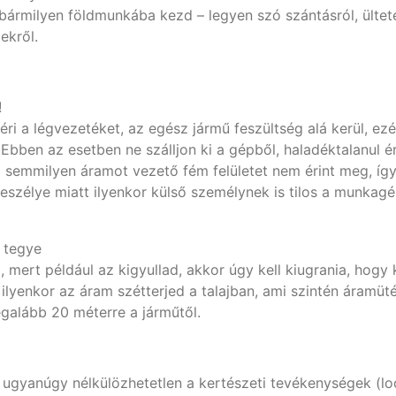
bármilyen földmunkába kezd – legyen szó szántásról, ülteté
lekről.
!
ri a légvezetéket, az egész jármű feszültség alá kerül, ezér
 Ebben az esetben ne szálljon ki a gépből, haladéktalanul é
semmilyen áramot vezető fém felületet nem érint meg, így
eszélye miatt ilyenkor külső személynek is tilos a munkag
 tegye
, mert például az kigyullad, akkor úgy kell kiugrania, hogy
l ilyenkor az áram szétterjed a talajban, ami szintén áramü
egalább 20 méterre a járműtől.
 ugyanúgy nélkülözhetetlen a kertészeti tevékenységek (locso