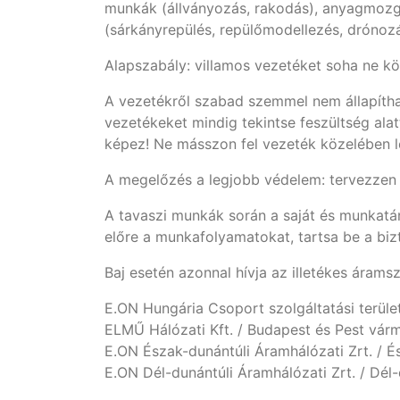
munkák (állványozás, rakodás), anyagmozga
(sárkányrepülés, repülőmodellezés, drónozá
Alapszabály: villamos vezetéket soha ne köz
A vezetékről szabad szemmel nem állapítha
vezetékeket mindig tekintse feszültség ala
képez! Ne másszon fel vezeték közelében l
A megelőzés a legjobb védelem: tervezzen e
A tavaszi munkák során a saját és munkatár
előre a munkafolyamatokat, tartsa be a bizt
Baj esetén azonnal hívja az illetékes árams
E.ON Hungária Csoport szolgáltatási terüle
ELMŰ Hálózati Kft. / Budapest és Pest v
E.ON Észak-dunántúli Áramhálózati Zrt. / 
E.ON Dél-dunántúli Áramhálózati Zrt. / Dél