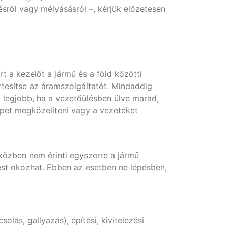
sről vagy mélyásásról –, kérjük előzetesen
t a kezelőt a jármű és a föld közötti
rtesítse az áramszolgáltatót. Mindaddig
 legjobb, ha a vezetőülésben ülve marad,
épet megközelíteni vagy a vezetéket
 közben nem érinti egyszerre a jármű
tést okozhat. Ebben az esetben ne lépésben,
lás, gallyazás), építési, kivitelezési