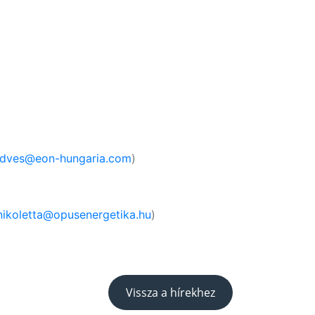
kedves@eon-hungaria.com
)
nikoletta@opusenergetika.hu
)
Vissza a hírekhez