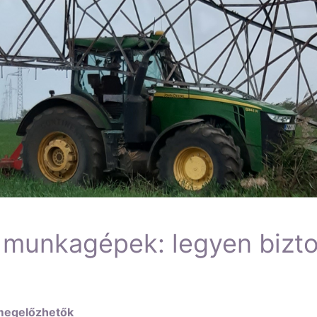
s munkagépek: legyen bizt
 megelőzhetők