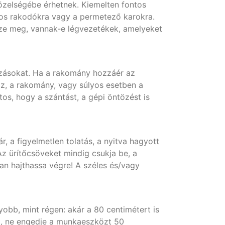
zelségébe érhetnek. Kiemelten fontos
pos rakodókra vagy a permetező karokra.
ézze meg, vannak-e légvezetékek, amelyeket
ozásokat. Ha a rakomány hozzáér az
z, a rakomány, vagy súlyos esetben a
os, hogy a szántást, a gépi öntözést is
r, a figyelmetlen tolatás, a nyitva hagyott
Az ürítőcsöveket mindig csukja be, a
n hajthassa végre! A széles és/vagy
bb, mint régen: akár a 80 centimétert is
att, ne engedje a munkaeszközt 50