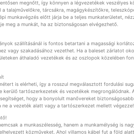
ntősen megnőtt, így könnyen a légvezetékek veszélyes kö
 a talajművelőkre, tárcsákra, magágykészítőkre, teleszkó
épi munkavégzés előtt járja be a teljes munkaterületet, n
je meg a munkát, ha az biztonságosan elvégezhető.
yok szállításánál is fontos betartani a magassági korlát
z vagy szakadásához vezethet. Ha a baleset zárlatot oko
ületeken áthaladó vezetékek és az oszlopok közelében font
mít
ert is elérheti, így a rosszul megválasztott fordulási sugá
rbe kerülő tartószerkezetek és vezetékek megrongálódnak. 
segítséget, hogy a bonyolult manővereket biztonságosabba
ne a vezeték alatt vagy a tartószerkezet mellett végezze!
tő!
 nemcsak a munkaszélesség, hanem a munkamélység is nagyo
tt elhelyezett közműveket. Ahol villamos kábel fut a föld al