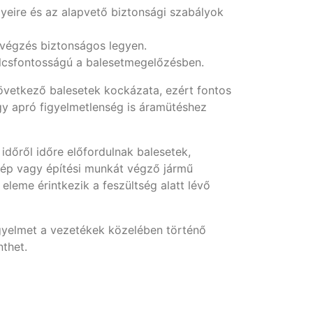
yeire és az alapvető biztonsági szabályok
avégzés biztonságos legyen.
kulcsfontosságú a balesetmegelőzésben.
etkező balesetek kockázata, ezért fontos
Egy apró figyelmetlenség is áramütéshez
időről időre előfordulnak balesetek,
ép vagy építési munkát végző jármű
eleme érintkezik a feszültség alatt lévő
yelmet a vezetékek közelében történő
thet.