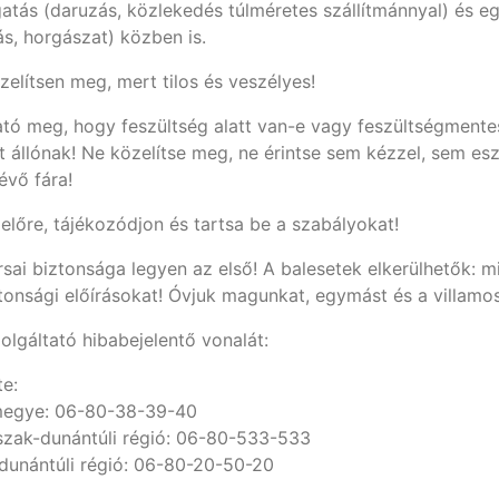
tás (daruzás, közlekedés túlméretes szállítmánnyal) és 
s, horgászat) közben is.
elítsen meg, mert tilos és veszélyes!
tó meg, hogy feszültség alatt van-e vagy feszültségmente
tt állónak! Ne közelítse meg, ne érintse sem kézzel, sem e
évő fára!
lőre, tájékozódjon és tartsa be a szabályokat!
sai biztonsága legyen az első! A balesetek elkerülhetők: m
onsági előírásokat! Óvjuk magunkat, egymást és a villamos h
zolgáltató hibabejelentő vonalát:
te:
ármegye: 06-80-38-39-40
Észak-dunántúli régió: 06-80-533-533
-dunántúli régió: 06-80-20-50-20