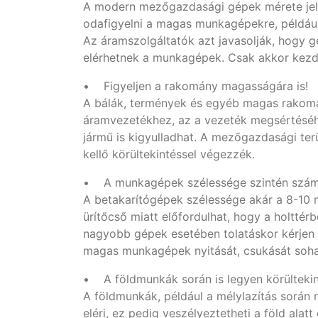
A modern mezőgazdasági gépek mérete jele
odafigyelni a magas munkagépekre, például
Az áramszolgáltatók azt javasolják, hogy g
elérhetnek a munkagépek. Csak akkor kezd
• Figyeljen a rakomány magasságára is!
A bálák, termények és egyéb magas rakomán
áramvezetékhez, az a vezeték megsértéséhe
jármű is kigyulladhat. A mezőgazdasági ter
kellő körültekintéssel végezzék.
• A munkagépek szélessége szintén szá
A betakarítógépek szélessége akár a 8-10 mét
ürítőcső miatt előfordulhat, hogy a holtté
nagyobb gépek esetében tolatáskor kérjen 
magas munkagépek nyitását, csukását soha 
• A földmunkák során is legyen körültekin
A földmunkák, például a mélylazítás során
eléri, ez pedig veszélyeztetheti a föld ala