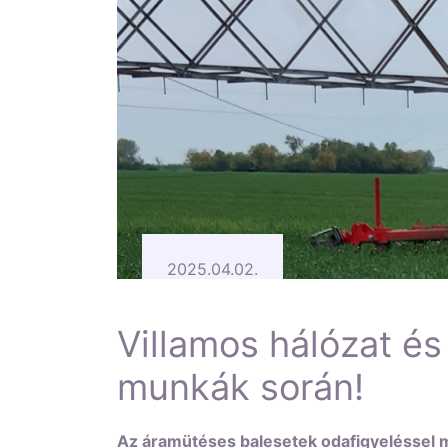
2025.04.02.
Villamos hálózat é
munkák során!
Az áramütéses balesetek odafigyeléssel