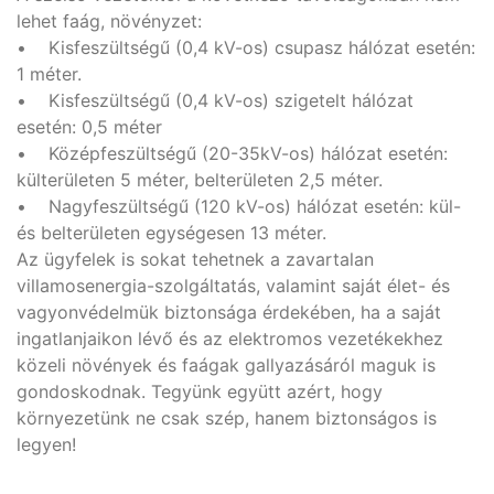
lehet faág, növényzet:
• Kisfeszültségű (0,4 kV-os) csupasz hálózat esetén:
1 méter.
• Kisfeszültségű (0,4 kV-os) szigetelt hálózat
esetén: 0,5 méter
• Középfeszültségű (20-35kV-os) hálózat esetén:
külterületen 5 méter, belterületen 2,5 méter.
• Nagyfeszültségű (120 kV-os) hálózat esetén: kül-
és belterületen egységesen 13 méter.
Az ügyfelek is sokat tehetnek a zavartalan
villamosenergia-szolgáltatás, valamint saját élet- és
vagyonvédelmük biztonsága érdekében, ha a saját
ingatlanjaikon lévő és az elektromos vezetékekhez
közeli növények és faágak gallyazásáról maguk is
gondoskodnak. Tegyünk együtt azért, hogy
környezetünk ne csak szép, hanem biztonságos is
legyen!