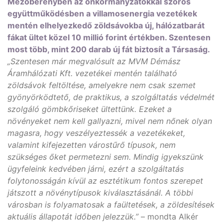
Mezőberényben az önkormányzatokkal szoros
együttműködésben a villamosenergia vezetékek
mentén elhelyezkedő zöldsávokba új, hálózatbarát
fákat ültet közel 10 millió forint értékben. Szentesen
most több, mint 200 darab új fát biztosít a Társaság.
„Szentesen már megvalósult az MVM Démász
Áramhálózati Kft. vezetékei mentén található
zöldsávok feltöltése, amelyekre nem csak szemet
gyönyörködtető, de praktikus, a szolgáltatás védelmét
szolgáló gömbkőriseket ültettünk. Ezeket a
növényeket nem kell gallyazni, mivel nem nőnek olyan
magasra, hogy veszélyeztessék a vezetékeket,
valamint kifejezetten várostűrő típusok, nem
szükséges őket permetezni sem. Mindig igyekszünk
ügyfeleink kedvében járni, ezért a szolgáltatás
folytonosságán kívül az esztétikum fontos szerepet
játszott a növénytípusok kiválasztásánál. A többi
városban is folyamatosak a faültetések, a zöldesítések
aktuális állapotát időben jelezzük.”
– mondta Alkér