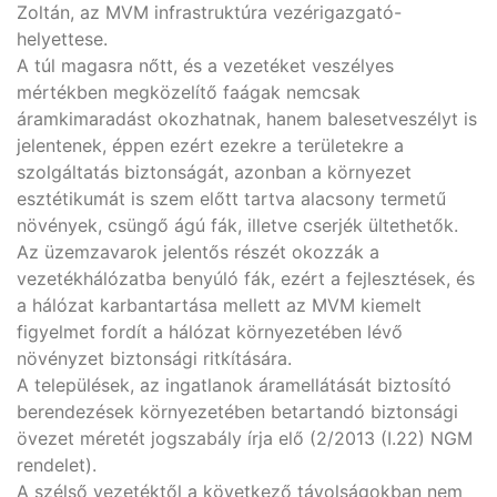
Zoltán, az MVM infrastruktúra vezérigazgató-
helyettese.
A túl magasra nőtt, és a vezetéket veszélyes
mértékben megközelítő faágak nemcsak
áramkimaradást okozhatnak, hanem balesetveszélyt is
jelentenek, éppen ezért ezekre a területekre a
szolgáltatás biztonságát, azonban a környezet
esztétikumát is szem előtt tartva alacsony termetű
növények, csüngő ágú fák, illetve cserjék ültethetők.
Az üzemzavarok jelentős részét okozzák a
vezetékhálózatba benyúló fák, ezért a fejlesztések, és
a hálózat karbantartása mellett az MVM kiemelt
figyelmet fordít a hálózat környezetében lévő
növényzet biztonsági ritkítására.
A települések, az ingatlanok áramellátását biztosító
berendezések környezetében betartandó biztonsági
övezet méretét jogszabály írja elő (2/2013 (I.22) NGM
rendelet).
A szélső vezetéktől a következő távolságokban nem