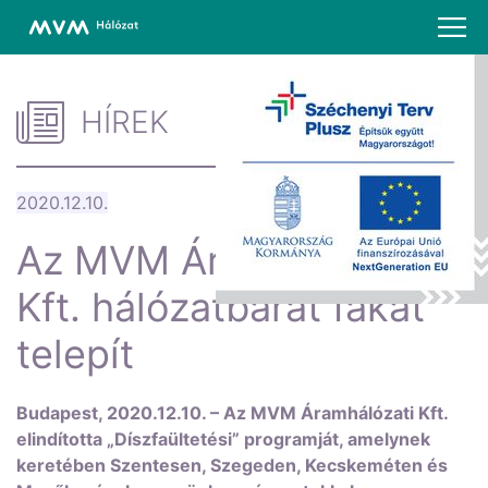
HÍREK
2020.12.10.
Az MVM Áramhálózati
Kft. hálózatbarát fákat
telepít
Budapest, 2020.12.10. – Az MVM Áramhálózati Kft.
elindította „Díszfaültetési” programját, amelynek
keretében Szentesen, Szegeden, Kecskeméten és