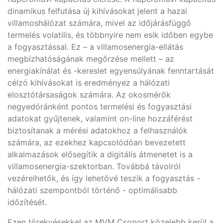
dinamikus felfutása új kihívásokat jelent a hazai
villamoshálózat számára, mivel az időjárásfüggő
termelés volatilis, és többnyire nem esik időben egybe
a fogyasztással. Ez – a villamosenergia-ellátás
megbízhatóságának megőrzése mellett – az
energiakínálat és -kereslet egyensúlyának fenntartását
célzó kihívásokat is eredményez a hálózati
elosztótársaságok számára. Az okosmérők
negyedóránként pontos termelési és fogyasztási
adatokat gyűjtenek, valamint on-line hozzáférést
biztosítanak a mérési adatokhoz a felhasználók
számára, az ezekhez kapcsolódóan bevezetett
alkalmazások elősegítik a digitális átmenetet is a
villamosenergia-szektorban. Továbbá távolról
vezérelhetők, és így lehetővé teszik a fogyasztás -
hálózati szempontból történő - optimálisabb
időzítését.
Ezen törekvésekkel az MVM Csoport közelebb kerül a