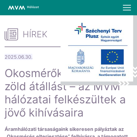
HÍREK
2025.06.30.
Okosmérők segítik a
zöld átállást – az MVM
hálózatai felkészültek a
jövő kihívásaira
Áramhálózati társaságaink sikeresen pályáztak az
„Okosmérés elterjesztése” felhívásra, a támogatott