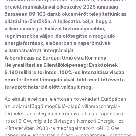
projekt munkálataival elkészülve 2025 júniusáig
összesen 89 103 darab okosmérőt telepítettünk az
ellátási területükön. A fejlesztés célja, hogy a
villamosenergia-hálózat biztonságosabbá,
rugalmasabbá váljon, és elősegítse a megújuló
energiaforrások, elsősorban a naperőművek
villamoshálózati integrációját.
A beruházás az Európai Unió és a Kormány
Helyreállítási és Ellenállóképességi Eszközének
5,130 milliárd forintos, 100%-os intenzitású vissza
nem térítendő támogatásával, több mint fél évvel a
tervezett határidő előtt valósult meg.
Az elmúlt években jelentősen növekedett Európában
az időjárásfüggő megújuló-alapú villamosenergia-
termelés. Jelenleg a naperőművek hazai kapacitása
közel 8 GW, míg a felülvizsgált Nemzeti Energia- és
Klímatervben 2030-ra megfogalmazott cél 12 GW
naperőművi kapacitás elérése. A naperőművi kapacitás