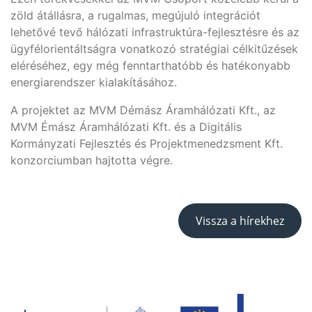
zöld átállásra, a rugalmas, megújuló integrációt
lehetővé tevő hálózati infrastruktúra-fejlesztésre és az
ügyfélorientáltságra vonatkozó stratégiai célkitűzések
eléréséhez, egy még fenntarthatóbb és hatékonyabb
energiarendszer kialakításához.
A projektet az MVM Démász Áramhálózati Kft., az
MVM Émász Áramhálózati Kft. és a Digitális
Kormányzati Fejlesztés és Projektmenedzsment Kft.
konzorciumban hajtotta végre.
Vissza a hírekhez