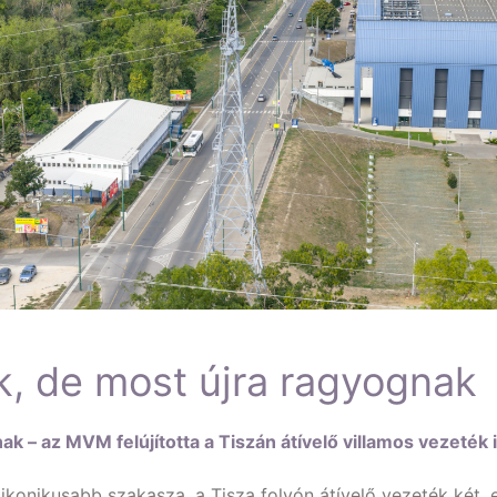
k, de most újra ragyognak
ak – az MVM felújította a Tiszán átívelő villamos vezeték 
ikonikusabb szakasza, a Tisza folyón átívelő vezeték két