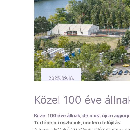
2025.09.18.
Közel 100 éve állna
Közel 100 éve állnak, de most újra ragyogn
Történelmi oszlopok, modern felújítás
A Szeged–Makó 20 kV-os hálózat egyik leg