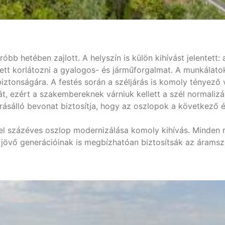
róbb hetében zajlott. A helyszín is külön kihívást jelentett:
etett korlátozni a gyalogos- és járműforgalmat. A munkálato
ztonságára. A festés során a széljárás is komoly tényező v
t, ezért a szakembereknek várniuk kellett a szél normalizál
járásálló bevonat biztosítja, hogy az oszlopok a következő
zel százéves oszlop modernizálása komoly kihívás. Minden r
 jövő generációinak is megbízhatóan biztosítsák az áramszo