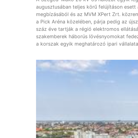
augusztusában teljes körű felújításon ese
megbízásából és az MVM XPert Zrt. közrem
a Pick Aréna közelében, párja pedig az újs
száz éve tartják a régió elektromos ellátásá
szakemberek háborús lövésnyomokat fedezt
a korszak egyik meghatározó ipari vállalata