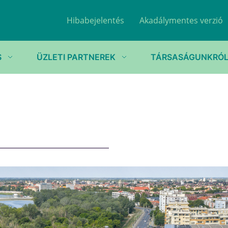
Hibabejelentés
Akadálymentes verzió
S
ÜZLETI PARTNEREK
TÁRSASÁGUNKRÓ