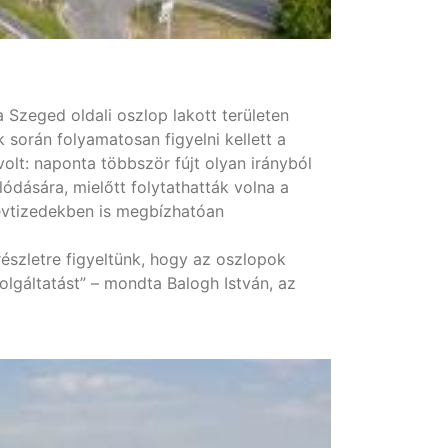
 a Szeged oldali oszlop lakott területen
k során folyamatosan figyelni kellett a
olt: naponta többször fújt olyan irányból
ódására, mielőtt folytathatták volna a
 évtizedekben is megbízhatóan
észletre figyeltünk, hogy az oszlopok
lgáltatást” – mondta Balogh István, az