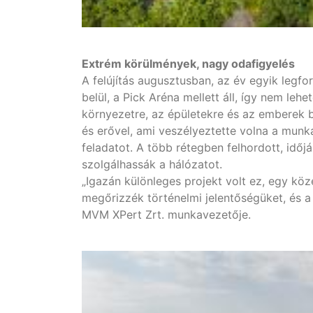
Extrém körülmények, nagy odafigyelés
A felújítás augusztusban, az év egyik legfor
belül, a Pick Aréna mellett áll, így nem leh
környezetre, az épületekre és az emberek bi
és erővel, ami veszélyeztette volna a munká
feladatot. A több rétegben felhordott, idő
szolgálhassák a hálózatot.
„Igazán különleges projekt volt ez, egy kö
megőrizzék történelmi jelentőségüket, és a
MVM XPert Zrt. munkavezetője.