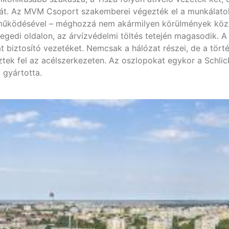
tt át. Az MVM Csoport szakemberei végezték el a munkála
űködésével – méghozzá nem akármilyen körülmények között
zegedi oldalon, az árvízvédelmi töltés tetején magasodik. 
t biztosító vezetéket. Nemcsak a hálózat részei, de a törté
ek fel az acélszerkezeten. Az oszlopokat egykor a Schlic
 gyártotta.