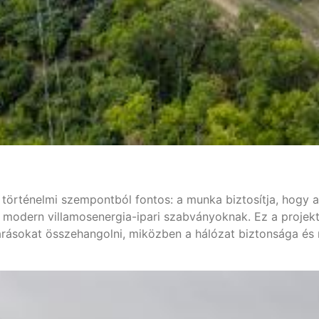
történelmi szempontból fontos: a munka biztosítja, hogy a
a modern villamosenergia-ipari szabványoknak. Ez a projekt
várásokat összehangolni, miközben a hálózat biztonsága és 