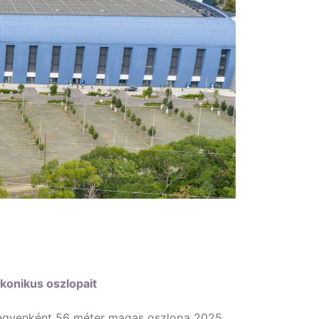
ikonikus oszlopait
, egyenként 56 méter magas oszlopa 2025