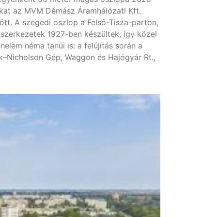
tokat az MVM Démász Áramhálózati Kft.
. A szegedi oszlop a Felső-Tisza-parton,
A szerkezetek 1927-ben készültek, így közel
nelem néma tanúi is: a felújítás során a
k–Nicholson Gép, Waggon és Hajógyár Rt.,