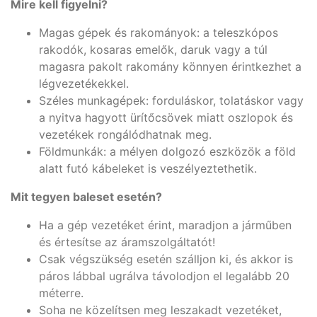
Mire kell figyelni?
Magas gépek és rakományok: a teleszkópos
rakodók, kosaras emelők, daruk vagy a túl
magasra pakolt rakomány könnyen érintkezhet a
légvezetékekkel.
Széles munkagépek: forduláskor, tolatáskor vagy
a nyitva hagyott ürítőcsövek miatt oszlopok és
vezetékek rongálódhatnak meg.
Földmunkák: a mélyen dolgozó eszközök a föld
alatt futó kábeleket is veszélyeztethetik.
Mit tegyen baleset esetén?
Ha a gép vezetéket érint, maradjon a járműben
és értesítse az áramszolgáltatót!
Csak végszükség esetén szálljon ki, és akkor is
páros lábbal ugrálva távolodjon el legalább 20
méterre.
Soha ne közelítsen meg leszakadt vezetéket,