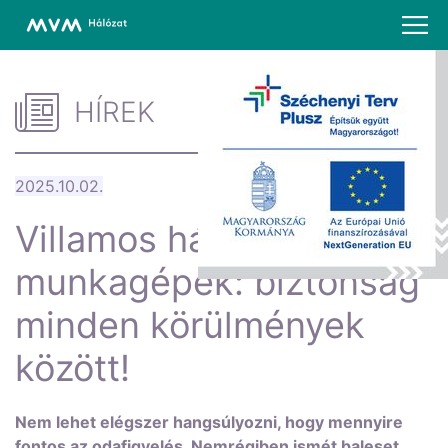
HÍREK
2025.10.02.
Villamos hálózat és
munkagépek: biztonság
minden körülmények
között!
Nem lehet elégszer hangsúlyozni, hogy mennyire
fontos az odafigyelés. Nemrégiben ismét baleset