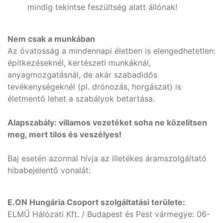
mindig tekintse feszültség alatt állónak!
Nem csak a munkában
Az óvatosság a mindennapi életben is elengedhetetlen:
építkezéseknél, kertészeti munkáknál,
anyagmozgatásnál, de akár szabadidős
tevékenységeknél (pl. drónozás, horgászat) is
életmentő lehet a szabályok betartása.
Alapszabály: villamos vezetéket soha ne közelítsen
meg, mert tilos és veszélyes!
Baj esetén azonnal hívja az illetékes áramszolgáltató
hibabejelentő vonalát:
E.ON Hungária Csoport szolgáltatási területe:
ELMŰ Hálózati Kft. / Budapest és Pest vármegye: 06-