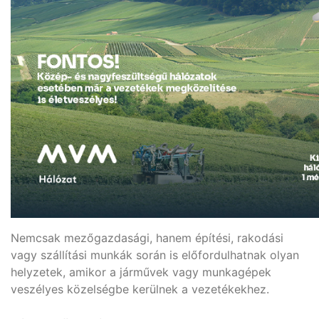
Nemcsak mezőgazdasági, hanem építési, rakodási
vagy szállítási munkák során is előfordulhatnak olyan
helyzetek, amikor a járművek vagy munkagépek
veszélyes közelségbe kerülnek a vezetékekhez.