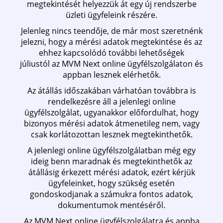
megtekintését helyezzük át egy új rendszerbe
üzleti ügyfeleink részére.
Jelenleg nincs teendője, de már most szeretnénk
jelezni, hogy a mérési adatok megtekintése és az
ehhez kapcsolódó további lehetőségek
júliustól az MVM Next online ügyfélszolgálaton és
appban lesznek elérhetők.
Az átállás időszakában várhatóan továbbra is
rendelkezésre áll a jelenlegi online
ügyfélszolgálat, ugyanakkor előfordulhat, hogy
bizonyos mérési adatok átmenetileg nem, vagy
csak korlátozottan lesznek megtekinthetők.
A jelenlegi online ügyfélszolgálatban még egy
ideig benn maradnak és megtekinthetők az
átállásig érkezett mérési adatok, ezért kérjük
ügyfeleinket, hogy szükség esetén
gondoskodjanak a számukra fontos adatok,
dokumentumok mentéséről.
Az MVM Next online ügyfélszolgálatra és appba