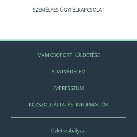
SZEMÉLYES ÜGYFÉLKAPCSOLAT
MVM CSOPORT KÜLDETÉSE
ADATVÉDELEM
IMPRESSZUM
KÖZSZOLGÁLTATÁSI INFORMÁCIÓK
Üzletszabályzat