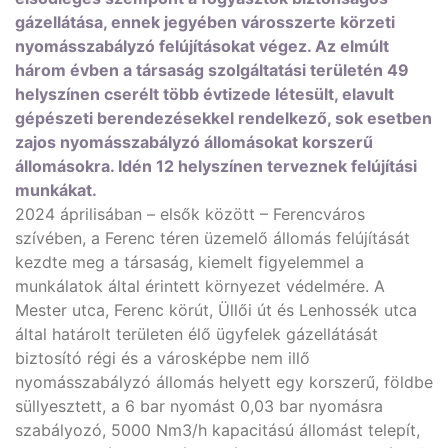
gázellátása, ennek jegyében városszerte körzeti
nyomásszabályzó felújításokat végez. Az elmúlt
három évben a társaság szolgáltatási területén 49
helyszínen cserélt több évtizede létesült, elavult
gépészeti berendezésekkel rendelkező, sok esetben
zajos nyomásszabályzó állomásokat korszerű
állomásokra. Idén 12 helyszínen terveznek felújítási
munkákat.
2024 áprilisában – elsők között – Ferencváros
szívében, a Ferenc téren üzemelő állomás felújítását
kezdte meg a társaság, kiemelt figyelemmel a
munkálatok által érintett környezet védelmére. A
Mester utca, Ferenc körút, Üllői út és Lenhossék utca
által határolt területen élő ügyfelek gázellátását
biztosító régi és a városképbe nem illő
nyomásszabályzó állomás helyett egy korszerű, földbe
süllyesztett, a 6 bar nyomást 0,03 bar nyomásra
szabályozó, 5000 Nm3/h kapacitású állomást telepít,