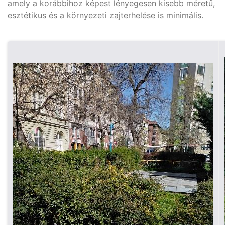
amely a korábbihoz képest lényegesen kisebb méretű,
esztétikus és a környezeti zajterhelése is minimális.