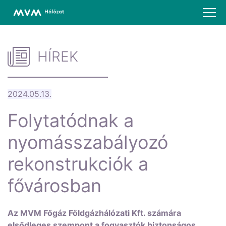
HÍREK
2024.05.13.
Folytatódnak a
nyomásszabályozó
rekonstrukciók a
fővárosban
Az MVM Főgáz Földgázhálózati Kft. számára
elsődleges szempont a fogyasztók biztonságos