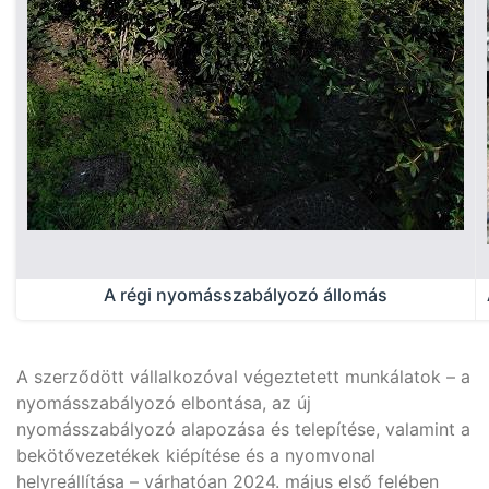
A régi nyomásszabályozó állomás
A szerződött vállalkozóval végeztetett munkálatok – a
nyomásszabályozó elbontása, az új
nyomásszabályozó alapozása és telepítése, valamint a
bekötővezetékek kiépítése és a nyomvonal
helyreállítása – várhatóan 2024. május első felében