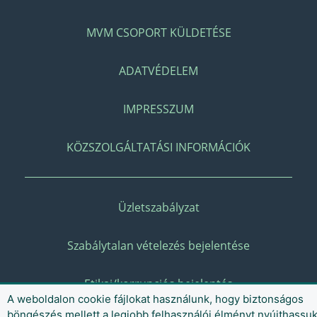
MVM CSOPORT KÜLDETÉSE
ADATVÉDELEM
IMPRESSZUM
KÖZSZOLGÁLTATÁSI INFORMÁCIÓK
Üzletszabályzat
Szabálytalan vételezés bejelentése
Etikai/korrupciós bejelentés
A weboldalon cookie fájlokat használunk, hogy biztonságos
böngészés mellett a legjobb felhasználói élményt nyújthassu