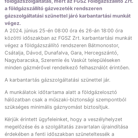
földgázszolgáltatás, mert az FGSZ Földgázszállító Zrt.
a földgázszállító gázvezeték rendszeren
gázszolgáltatási szünettel járó karbantartási munkát
végez.
A 2024. június 25-én 08:00 óra és 26-án 18:00 óra
közötti időszakban az FGSZ Zrt. karbantartási munkát
végez a földgázszállító rendszeren Bátmonostor,
Csátalja, Dávod, Dunafalva, Gara, Hercegszántó,
Nagybaracska, Szeremle és Vaskút településeken
minden gázmérővel rendelkező felhasználót érintően.
A karbantartás gázszolgáltatási szünettel jár.
A munkálatok időtartama alatt a földgázelosztó
hálózatban csak a műszaki-biztonsági szempontból
szükséges minimális gáznyomást biztosítjuk.
Kérjük érintett ügyfeleinket, hogy a veszélyhelyzet
megelőzése és a szolgáltatás zavartalan újraindítása
érdekében a fenti időszakban szüneteltessék a