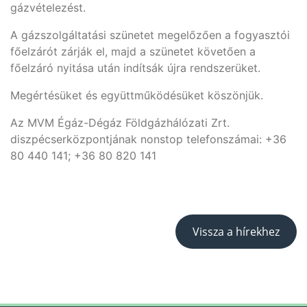
gázvételezést.
A gázszolgáltatási szünetet megelőzően a fogyasztói
főelzárót zárják el, majd a szünetet követően a
főelzáró nyitása után indítsák újra rendszerüket.
Megértésüket és együttműködésüket köszönjük.
Az MVM Égáz-Dégáz Földgázhálózati Zrt.
diszpécserközpontjának nonstop telefonszámai: +36
80 440 141; +36 80 820 141
Vissza a hírekhez