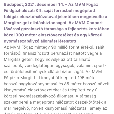
Budapest, 2021. december 14. – Az MVM Főgáz
Földgázhálózati Kft. saját forrásból megépített
földgáz elosztóhálózatával jelentősen megnövelte a
Margitsziget ellátásbiztonságát. Az MVM Csoport
fővárosi gázelosztó társasága a fejlesztés keretében
közel 300 méter elosztóvezetéket és egy körzeti
nyomásszabályzó állomást létesített.
Az MVM Főgáz mintegy 90 millió forint értékű, saját
forrásból finanszírozott beruházást hajtott végre a
Margitszigeten, hogy növelje az ott található
szállodák, vendéglátóipari egységek, valamint sport-
és fürdőlétesítmények ellátásbiztonságát. Az MVM
Főgáz a Margit híd irányából kiépített 195 méter
hosszú nagyközépnyomású és 85 méter hosszú növelt
kisnyomású elosztóvezetéket és telepített egy új
körzeti nyomásszabályozó állomást. A társaság
szakemberei a megépített hálózatot összekötötték a
már meglévő, növelt kisnyomású hálózattal, amely az