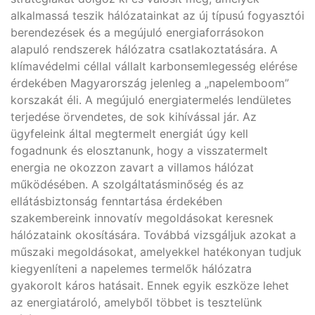
alkalmassá teszik hálózatainkat az új típusú fogyasztói
berendezések és a megújuló energiaforrásokon
alapuló rendszerek hálózatra csatlakoztatására. A
klímavédelmi céllal vállalt karbonsemlegesség elérése
érdekében Magyarország jelenleg a „napelemboom”
korszakát éli. A megújuló energiatermelés lendületes
terjedése örvendetes, de sok kihívással jár. Az
ügyfeleink által megtermelt energiát úgy kell
fogadnunk és elosztanunk, hogy a visszatermelt
energia ne okozzon zavart a villamos hálózat
működésében. A szolgáltatásminőség és az
ellátásbiztonság fenntartása érdekében
szakembereink innovatív megoldásokat keresnek
hálózataink okosítására. Továbbá vizsgáljuk azokat a
műszaki megoldásokat, amelyekkel hatékonyan tudjuk
kiegyenlíteni a napelemes termelők hálózatra
gyakorolt káros hatásait. Ennek egyik eszköze lehet
az energiatároló, amelyből többet is tesztelünk