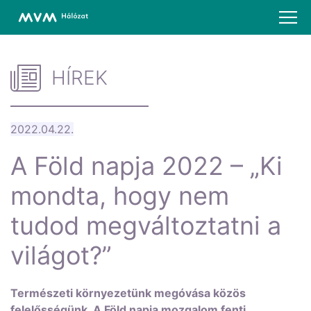
HÍREK
2022.04.22.
A Föld napja 2022 – „Ki
mondta, hogy nem
tudod megváltoztatni a
világot?”
Természeti környezetünk megóvása közös
felelősségünk. A Föld napja mozgalom fenti