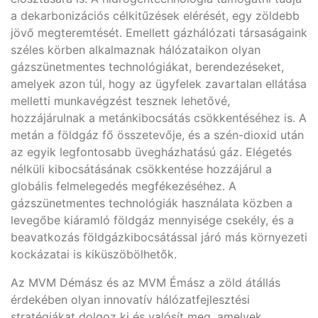
a dekarbonizációs célkitűzések elérését, egy zöldebb
jövő megteremtését. Emellett gázhálózati társaságaink
széles körben alkalmaznak hálózataikon olyan
gázszünetmentes technológiákat, berendezéseket,
amelyek azon túl, hogy az ügyfelek zavartalan ellátása
melletti munkavégzést tesznek lehetővé,
hozzájárulnak a metánkibocsátás csökkentéséhez is. A
metán a földgáz fő összetevője, és a szén-dioxid után
az egyik legfontosabb üvegházhatású gáz. Elégetés
nélküli kibocsátásának csökkentése hozzájárul a
globális felmelegedés megfékezéséhez. A
gázszünetmentes technológiák használata közben a
levegőbe kiáramló földgáz mennyisége csekély, és a
beavatkozás földgázkibocsátással járó más környezeti
kockázatai is kiküszöbölhetők.
Az MVM Démász és az MVM Émász a zöld átállás
érdekében olyan innovatív hálózatfejlesztési
stratégiákat dolgoz ki és valósít meg, amelyek