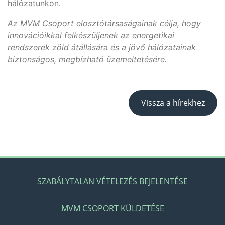
hálózatunkon.
Az MVM Csoport elosztótársaságainak célja, hogy
innovációikkal felkészüljenek az energetikai
rendszerek zöld átállására és a jövő hálózatainak
biztonságos, megbízható üzemeltetésére.
Vissza a hírekhez
SZABÁLYTALAN VÉTELEZÉS BEJELENTÉSE
MVM CSOPORT KÜLDETÉSE