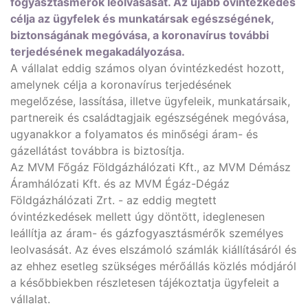
fogyasztásmérők leolvasását. Az újabb óvintézkedés
célja az ügyfelek és munkatársak egészségének,
biztonságának megóvása, a koronavírus további
terjedésének megakadályozása.
A vállalat eddig számos olyan óvintézkedést hozott,
amelynek célja a koronavírus terjedésének
megelőzése, lassítása, illetve ügyfeleik, munkatársaik,
partnereik és családtagjaik egészségének megóvása,
ugyanakkor a folyamatos és minőségi áram- és
gázellátást továbbra is biztosítja.
Az MVM Főgáz Földgázhálózati Kft., az MVM Démász
Áramhálózati Kft. és az MVM Égáz-Dégáz
Földgázhálózati Zrt. - az eddig megtett
óvintézkedések mellett úgy döntött, ideglenesen
leállítja az áram- és gázfogyasztásmérők személyes
leolvasását. Az éves elszámoló számlák kiállításáról és
az ehhez esetleg szükséges mérőállás közlés módjáról
a későbbiekben részletesen tájékoztatja ügyfeleit a
vállalat.