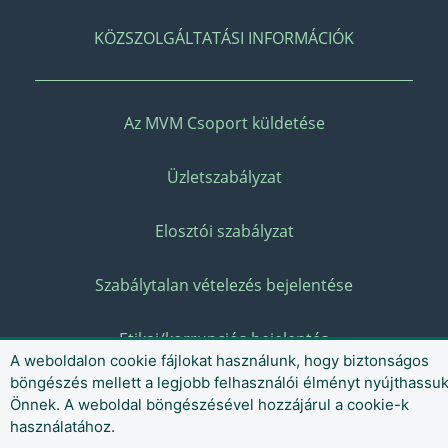
KÖZSZOLGÁLTATÁSI INFORMÁCIÓK
Az MVM Csoport küldetése
Üzletszabályzat
Elosztói szabályzat
Szabálytalan vételezés bejelentése
Etikai/korrupciós bejelentés
A weboldalon cookie fájlokat használunk, hogy biztonságos
böngészés mellett a legjobb felhasználói élményt nyújthassu
Önnek. A weboldal böngészésével hozzájárul a cookie-k
használatához.