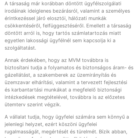
A társaság már korábban döntött ügyfélszolgálati
irodáinak ideiglenes bezárásról, valamint a személyes
érintkezéssel járó elosztói, hálózati munkák
csökkentéséről, felfüggesztéséről. Emellett a társaság
döntött arról is, hogy tartós számlatartozás miatt
egyetlen lakossági ügyfélnél sem kapcsolja ki a
szolgáltatást.
Annak érdekében, hogy az MVM továbbra is
biztosítani tudja a folyamatos és biztonságos áram- és
gázellátást, a szakemberek az üzemirányítás és
üzemzavar elhárítási, valamint a tervezett fejlesztési
és karbantartási munkákat a megfelelő biztonsági
intézkedések megtételével, továbbra is az előzetes
ütemterv szerint végzik.
A vállalat tudja, hogy ügyfelei számára sem könnyű a
jelenlegi helyzet, ezért köszöni ügyfelei
rugalmasságát, megértését és türelmét. Bízik abban,