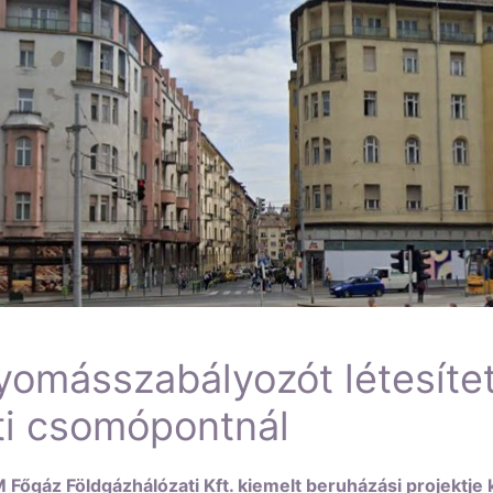
omásszabályozót létesítet
ti csomópontnál
Főgáz Földgázhálózati Kft. kiemelt beruházási projektje