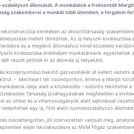
s-szabályozó állomását. A munkálatok a frekventált Margi
saság szakemberei a munkát több ütemben, a forgalom fenn
rekonstrukciója keretében az elosztótársaság szakemberei
helyezése mellett döntöttek. Az új helyszín kiválasztása 
erületre és a meglévő állomáshoz minél közelebb kerüljön,
elyszín kiválasztása érdekében munkatársaink egyeztettek a 
li részét jelölték ki az állomás új helyeként.
omás középnyomású bekötő gázvezetékét át kellett vezetni 
 körút – Mechwart tér csomóponton, érintve a Margit körút
unkálatok ideje alatt a közlekedés – különös tekintettel a
Közlekedési Társaság jóváhagyásának megfelelően a kivite
 az úttest és a villamosvágányok alatt sajtolással veze
 telepítettek egy új, föld alatti nyomásszabályozó állomás
lezés összehangoltan, jól szervezetten valósult meg, amel
 szeptember elejei iskolakezdésre az MVM Főgáz szakembe