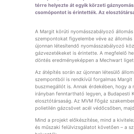
térre helyezte át egyik körzeti gáznyomá
csomópontot is érintették. Az elosztótár
A Margit körúti nyomásszabályozó állomás 
szempontokat figyelembe véve az állomás át
újonnan létesítendő nyomásszabályozó közt
gázvezetékeket is érintette. A megfelelő h
döntés eredményeképpen a Mechwart liget dé
Az átépítés során az újonnan létesülő áll
szempontból is rendkívül forgalmas Margit
buszmegállót is. Annak érdekében, hogy a m
irányban fenntartható legyen, a Budapesti 
elosztótársaság. Az MVM Főgáz szakemberei
polietilén gázcsövet acél védőcsőben, majd
Mind a projekt előkészítése, mind a kivite
és műszaki felülvizsgálatot követően – a