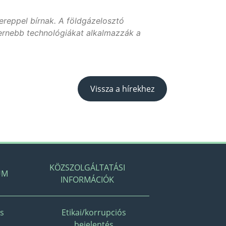
ereppel bírnak. A földgázelosztó
ernebb technológiákat alkalmazzák a
Vissza a hírekhez
KÖZSZOLGÁLTATÁSI
UM
INFORMÁCIÓK
és
Etikai/korrupciós
bejelentés