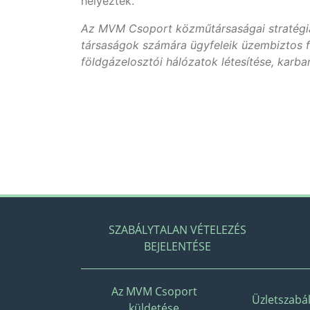
helyezték.
Az MVM Csoport közműtársaságai stratégiai
társaságok számára ügyfeleik üzembiztos f
földgázelosztói hálózatok létesítése, karba
SZABÁLYTALAN VÉTELEZÉS
BEJELENTÉSE
Az MVM Csoport
Üzletszabál
küldetése