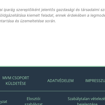
 iparág szereplőiként jelentős gazdasági és társadalmi sz
öldgázellátása kiemelt feladat, ennek érdekében a legmod
ntartása és üzemeltetése során.
MVM CSOPORT
ADATVÉDELEM
IMPRESSZ
KÜLDETÉSE
Elosztói
Szabálytalan vételez
yzat
szabályzat
bejelentése