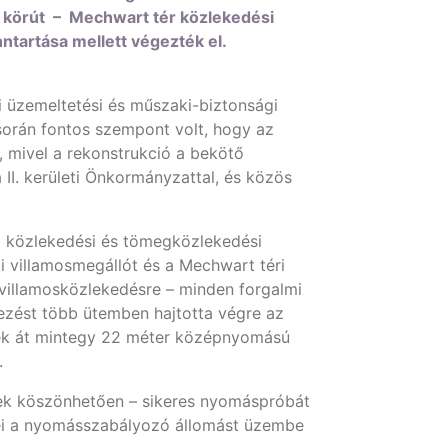
t körút – Mechwart tér közlekedési
tartása mellett végezték el.
 üzemeltetési és műszaki-biztonsági
során fontos szempont volt, hogy az
 mivel a rekonstrukció a bekötő
II. kerületi Önkormányzattal, és közös
a közlekedési és tömegközlekedési
i villamosmegállót és a Mechwart téri
 villamosközlekedésre – minden forgalmi
lezést több ütemben hajtotta végre az
ttek át mintegy 22 méter középnyomású
t.
ynek köszönhetően – sikeres nyomáspróbát
rei a nyomásszabályozó állomást üzembe