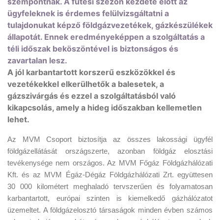
szempontnak. A fűtési szezon kezdete előtt az
ügyfeleknek is érdemes felülvizsgáltatni a
tulajdonukat képző földgázvezetékek, gázkészülékek
állapotát. Ennek eredményeképpen a szolgáltatás a
téli időszak beköszöntével is biztonságos és
zavartalan lesz.
A jól karbantartott korszerű eszközökkel és
vezetékekkel elkerülhetők a balesetek, a
gázszivárgás és ezzel a szolgáltatásból való
kikapcsolás, amely a hideg időszakban kellemetlen
lehet.
Az MVM Csoport biztosítja az összes lakossági ügyfél
földgázellátását országszerte, azonban földgáz elosztási
tevékenysége nem országos. Az MVM Főgáz Földgázhálózati
Kft. és az MVM Égáz-Dégáz Földgázhálózati Zrt. együttesen
30 000 kilométert meghaladó tervszerűen és folyamatosan
karbantartott, európai szinten is kiemelkedő gázhálózatot
üzemeltet. A földgázelosztó társaságok minden évben számos