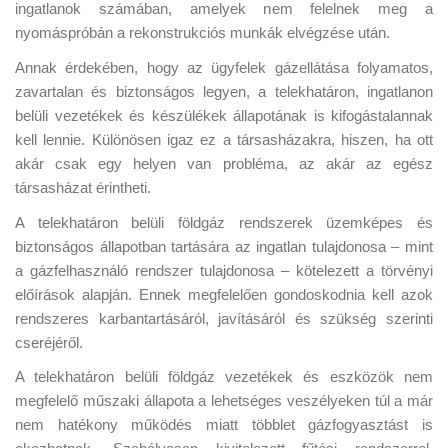
ingatlanok számában, amelyek nem felelnek meg a
nyomáspróbán a rekonstrukciós munkák elvégzése után.
Annak érdekében, hogy az ügyfelek gázellátása folyamatos,
zavartalan és biztonságos legyen, a telekhatáron, ingatlanon
belüli vezetékek és készülékek állapotának is kifogástalannak
kell lennie.
Különösen igaz ez a társasházakra, hiszen, ha ott
akár csak egy helyen van probléma, az akár az egész
társasházat érintheti.
A telekhatáron belüli földgáz rendszerek üzemképes és
biztonságos állapotban tartására az ingatlan tulajdonosa – mint
a gázfelhasználó rendszer tulajdonosa – kötelezett a törvényi
előírások alapján. Ennek megfelelően gondoskodnia kell azok
rendszeres karbantartásáról, javításáról és szükség szerinti
cseréjéről.
A telekhatáron belüli földgáz vezetékek és eszközök nem
megfelelő műszaki állapota a lehetséges veszélyeken túl a már
nem hatékony működés miatt többlet gázfogyasztást is