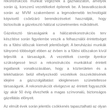
rekonstrukciós munkát végeznek a gázhálózaton, amelyek
során új, korszerű vezetékeket építenek be. A beavatkozások
során az MVM szakemberei a legmodernebb technológiát
képviselő csőelzáró berendezéseket használják, hogy
biztosítsák a gázelosztó hálózat szünetmentes működését.
Gázelosztó társaságaink a hálózatrekonstrukciós terv
készítése során figyelembe veszik a felhasználói érintettséget
és a fűtési időszak kiemelt jelentőségét. A beruházási munkák
túlnyomó többségét ebben az évben is a fűtési időszakon kívül
teljesítik a társaságok. A vezetékek cseréje ilyenkor
szükségessé teszi a rekonstrukciós munkákkal érintett
ingatlanok vonatkozásában, hogy a közterületen és a
telekhatáron belül elhelyezkedő vezetékek összekötésének
idejére a gázszolgáltatást ideiglenesen szüneteltesse
társaságunk. A rekonstrukciót elvégezve az érintett fogyasztók
így akár 50 évig élvezhetik a magas színvonalú, biztonságos
gázellátás előnyeit.
Az elmúlt évek során jelentős csökkenés tapasztalható az olyan