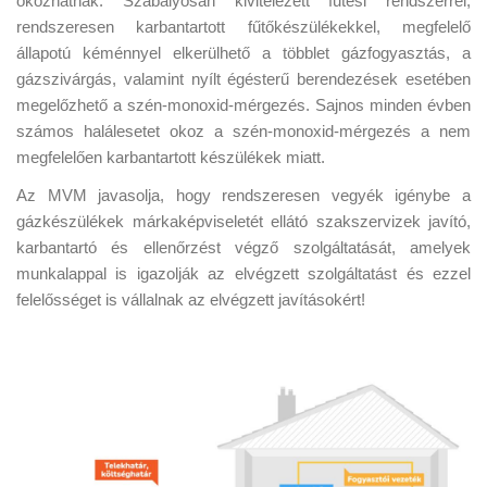
okozhatnak. Szabályosan kivitelezett fűtési rendszerrel,
rendszeresen karbantartott fűtőkészülékekkel, megfelelő
állapotú kéménnyel elkerülhető a többlet gázfogyasztás, a
gázszivárgás, valamint nyílt égésterű berendezések esetében
megelőzhető a szén-monoxid-mérgezés. Sajnos minden évben
számos halálesetet okoz a szén-monoxid-mérgezés a nem
megfelelően karbantartott készülékek miatt.
Az MVM javasolja, hogy rendszeresen vegyék igénybe a
gázkészülékek márkaképviseletét ellátó szakszervizek javító,
karbantartó és ellenőrzést végző szolgáltatását, amelyek
munkalappal is igazolják az elvégzett szolgáltatást és ezzel
felelősséget is vállalnak az elvégzett javításokért!