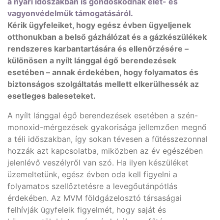
a nyári időszakban is gondoskodnak élet- és
vagyonvédelmük támogatásáról.
Kérik ügyfeleiket, hogy egész évben ügyeljenek
otthonukban a belső gázhálózat és a gázkészülékek
rendszeres karbantartására és ellenőrzésére –
különösen a nyílt lánggal égő berendezések
esetében – annak érdekében, hogy folyamatos és
biztonságos szolgáltatás mellett elkerülhessék az
esetleges baleseteket.
A nyílt lánggal égő berendezések esetében a szén-
monoxid-mérgezések gyakorisága jellemzően megnő
a téli időszakban, így sokan tévesen a fűtésszezonnal
hozzák azt kapcsolatba, miközben az év egészében
jelenlévő veszélyről van szó. Ha ilyen készüléket
üzemeltetünk, egész évben oda kell figyelni a
folyamatos szellőztetésre a levegőutánpótlás
érdekében. Az MVM földgázelosztó társaságai
felhívják ügyfeleik figyelmét, hogy saját és