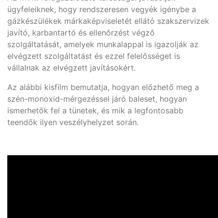
ügyfeleiknek, hogy rendszeresen vegyék igénybe a
gázkészülékek márkaképviseletét ellátó szakszervizek
javító, karbantartó és ellenőrzést végző
szolgáltatását, amelyek munkalappal is igazolják az
elvégzett szolgáltatást és ezzel felelősséget is
vállalnak az elvégzett javításokért.
Az alábbi kisfilm bemutatja, hogyan előzhető meg a
szén-monoxid-mérgezéssel járó baleset, hogyan
ismerhetők fel a tünetek, és mik a legfontosabb
teendők ilyen veszélyhelyzet során.