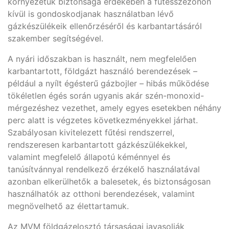
környezetük biztonsága érdekében a fűtésszezonon
kívül is gondoskodjanak használatban lévő
gázkészülékeik ellenőrzéséről és karbantartásáról
szakember segítségével.
A nyári időszakban is használt, nem megfelelően
karbantartott, földgázt használó berendezések –
például a nyílt égésterű gázbojler – hibás működése
tökéletlen égés során ugyanis akár szén-monoxid-
mérgezéshez vezethet, amely egyes esetekben néhány
perc alatt is végzetes következményekkel járhat.
Szabályosan kivitelezett fűtési rendszerrel,
rendszeresen karbantartott gázkészülékekkel,
valamint megfelelő állapotú kéménnyel és
tanúsítvánnyal rendelkező érzékelő használatával
azonban elkerülhetők a balesetek, és biztonságosan
használhatók az otthoni berendezések, valamint
megnövelhető az élettartamuk.
Az MVM földgázelosztó társaságai javasolják