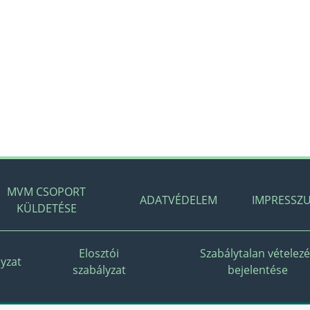
MVM CSOPORT
ADATVÉDELEM
IMPRESSZ
KÜLDETÉSE
Elosztói
Szabálytalan vételez
yzat
szabályzat
bejelentése