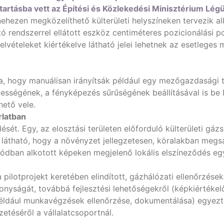
tartásba vett az Építési és Közlekedési Minisztérium Légü
ehezen megközelíthető külterületi helyszíneken tervezik a
tó rendszerrel ellátott eszköz centiméteres pozicionálási 
felvételeket kiértékelve látható jelei lehetnek az esetlege
a, hogy manuálisan irányítsák például egy mezőgazdasági t
sségének, a fényképezés sűrűségének beállításával is be
thető vele.
rlatban
ét. Egy, az elosztási területen előforduló külterületi gázs
n látható, hogy a növényzet jellegzetesen, köralakban megsá
módban alkotott képeken megjelenő lokális elszíneződés eg
ilotprojekt keretében elindított, gázhálózati ellenőrzésekr
yságát, továbbá fejlesztési lehetőségekről (képkiértékelő
például munkavégzések ellenőrzése, dokumentálása) egyezt
téséről a vállalatcsoportnál.