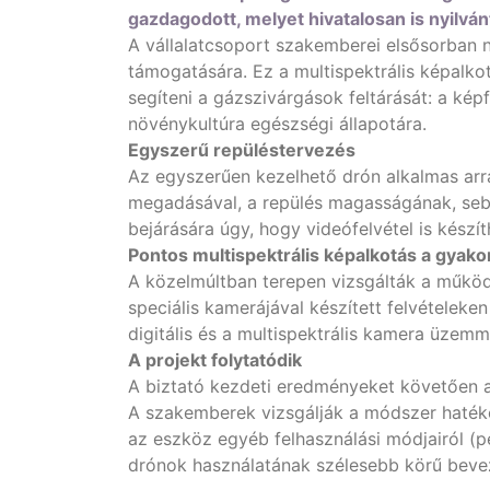
gazdagodott, melyet hivatalosan is nyilván
A vállalatcsoport szakemberei elsősorban n
támogatására. Ez a multispektrális képalko
segíteni a gázszivárgások feltárását: a kép
növénykultúra egészségi állapotára.
Egyszerű repüléstervezés
Az egyszerűen kezelhető drón alkalmas arr
megadásával, a repülés magasságának, sebe
bejárására úgy, hogy videófelvétel is készí
Pontos multispektrális képalkotás a gyako
A közelmúltban terepen vizsgálták a működés
speciális kamerájával készített felvételeke
digitális és a multispektrális kamera üzem
A projekt folytatódik
A biztató kezdeti eredményeket követően a p
A szakemberek vizsgálják a módszer hatékon
az eszköz egyéb felhasználási módjairól (
drónok használatának szélesebb körű beveze