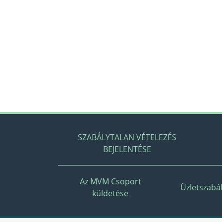
SZABÁLYTALAN VÉTELEZÉS
BEJELENTÉSE
Az MVM Csoport
Üzletszabál
küldetése