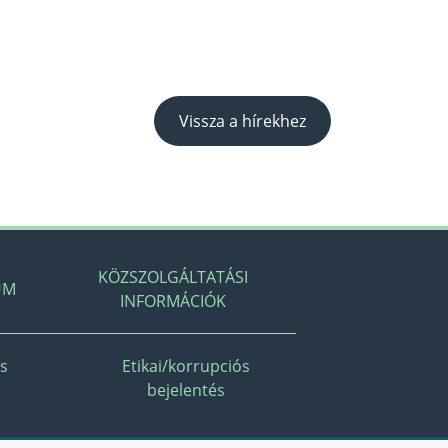
Vissza a hírekhez
KÖZSZOLGÁLTATÁSI
UM
INFORMÁCIÓK
és
Etikai/korrupciós
bejelentés