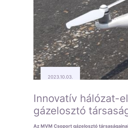
2023.10.03.
Innovatív hálózat-e
gázelosztó társaság
Az MVM Csoport gázelosztó társaságainak e