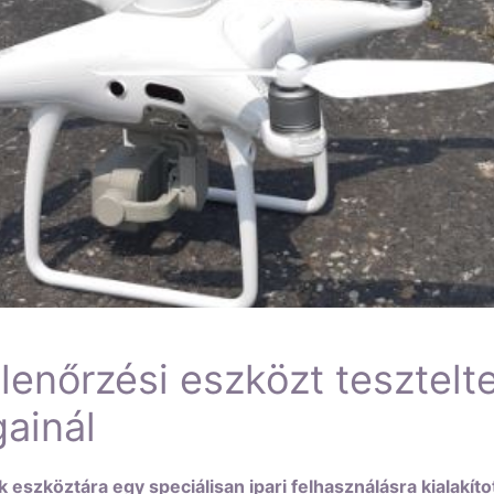
llenőrzési eszközt teszte
ainál
szköztára egy speciálisan ipari felhasználásra kialakítot