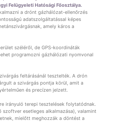
gyi Felügyeleti Hatósági Főosztálya.
lkalmazni a drónt gázhálózat-ellenőrzés
pontosságú adatszolgáltatással képes
s metánszivárgásnak, amely káros a
erület széléről, de GPS-koordináták
 lehet programozni gázhálózati nyomvonal
zivárgás feltárásánál tesztelték. A drón
rgult a szivárgás pontja körül, amit a
yértelműen és precízen jelzett.
e irányuló terepi tesztelések folytatódnak.
 szoftver esetleges alkalmazása), valamint
etnek, mielőtt meghozzák a döntést a