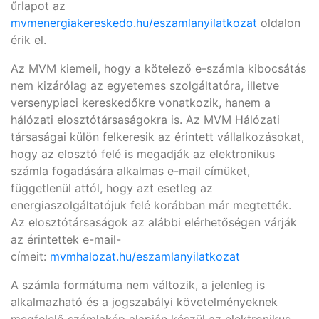
űrlapot az
mvmenergiakereskedo.hu/eszamlanyilatkozat
oldalon
érik el.
Az MVM kiemeli, hogy a kötelező e-számla kibocsátás
nem kizárólag az egyetemes szolgáltatóra, illetve
versenypiaci kereskedőkre vonatkozik, hanem a
hálózati elosztótársaságokra is. Az MVM Hálózati
társaságai külön felkeresik az érintett vállalkozásokat,
hogy az elosztó felé is megadják az elektronikus
számla fogadására alkalmas e-mail címüket,
függetlenül attól, hogy azt esetleg az
energiaszolgáltatójuk felé korábban már megtették.
Az elosztótársaságok az alábbi elérhetőségen várják
az érintettek e-mail-
címeit:
mvmhalozat.hu/eszamlanyilatkozat
A számla formátuma nem változik, a jelenleg is
alkalmazható és a jogszabályi követelményeknek