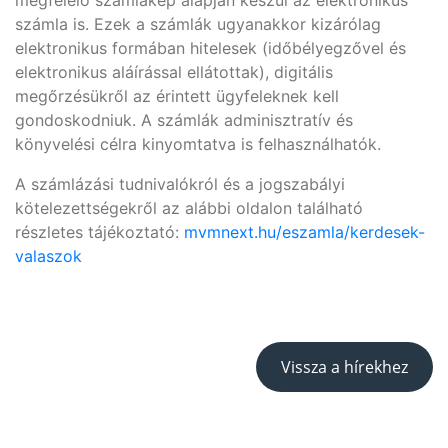
megfelelő számlakép alapján készül az elektronikus
számla is. Ezek a számlák ugyanakkor kizárólag
elektronikus formában hitelesek (időbélyegzővel és
elektronikus aláírással ellátottak), digitális
megőrzésükről az érintett ügyfeleknek kell
gondoskodniuk. A számlák adminisztratív és
könyvelési célra kinyomtatva is felhasználhatók.
A számlázási tudnivalókról és a jogszabályi
kötelezettségekről az alábbi oldalon található
részletes tájékoztató:
mvmnext.hu/eszamla/kerdesek-
valaszok
Vissza a hírekhez