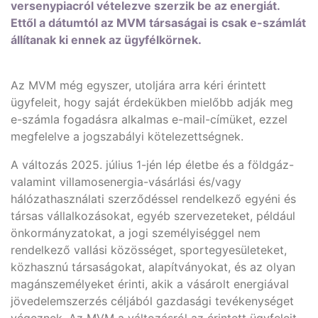
versenypiacról vételezve szerzik be az energiát.
Ettől a dátumtól az MVM társaságai is csak e-számlát
állítanak ki ennek az ügyfélkörnek.
Az MVM még egyszer, utoljára arra kéri érintett
ügyfeleit, hogy saját érdekükben mielőbb adják meg
e-számla fogadásra alkalmas e-mail-címüket, ezzel
megfelelve a jogszabályi kötelezettségnek.
A változás 2025. július 1-jén lép életbe és a földgáz-
valamint villamosenergia-vásárlási és/vagy
hálózathasználati szerződéssel rendelkező egyéni és
társas vállalkozásokat, egyéb szervezeteket, például
önkormányzatokat, a jogi személyiséggel nem
rendelkező vallási közösséget, sportegyesületeket,
közhasznú társaságokat, alapítványokat, és az olyan
magánszemélyeket érinti, akik a vásárolt energiával
jövedelemszerzés céljából gazdasági tevékenységet