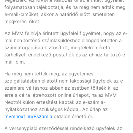
végeznek. Az MVM a változásról az érintett ügyfeleit
folyamatosan tájékoztatja, és ha még nem adták meg
e-mail-címüket, akkor a határidő előtt ismételten
megkeresi őket.
Az MVM felhívja érintett ügyfelei figyelmét, hogy az e-
mailben történő számlaküldéshez elengedhetetlen a
számlafogadásra biztosított, megfelelő méretű
tárhellyel rendelkező postafiók és az ehhez tartozó e-
mail-cím.
Ha még nem tették meg, az egyetemes
szolgáltatásban ellátott nem lakossági ügyfelek az e-
számlára váltáshoz abban az esetben töltsék ki az
erre a célra létrehozott online űrlapot, ha az MVM
Nexttől külön értesítést kaptak az e-számla-
nyilatkozathoz szükséges kóddal. Az űrlap az
mvmnext.hu/Eszamla
oldalon érhető el.
A versenypiaci szerződéssel rendelkező ügyfelek az